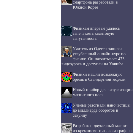
смартфона разработали в
Южной Корее
Физикам впервые удалось
запечатлеть квантовую
запутанность
Учитель из Одессы записал
углубленный онлайн-курс по
физике. Он насчитывает 473
видеоурока и доступен на Youtube
Физики нашли возможную
брешь в Стандартной модели
Новый прибор для визуализации
магнитного поля
Ученые разогнали наночастицы
до миллиарда оборотов в
секунду
Разработан двумерный магнит
из кремниевого аналога графена