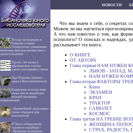
НОВОСТИ
Б
Что мы знаем о себе, о секретах
Можем ли мы научиться прогнозировать
А что нам известно о том, как форми
психологи? О поисках и надеждах, у
В ходе экспедиции в
Гималаи ученые
рассказывает эта книга.
обнаружили уникальные
каменные фигуры неизвестного
происхождения
О КНИГЕ
ОТ АВТОРА
Тысячу лет назад в
Глава первая НАМ НУЖЕН
африканском городе
умели изготовлять стекло
ЛЬВОВ - ЗАПАД, 
НАМ НУЖЕН КОМ
Дар Юлианы Аникии -
Глава вторая ФАКТОРЫ ТРЕ
храм в Константинополе
Кино
Казненные полтора века
ЭКЗАМЕН
назад шесть индейских
вождей признаны
КРАН
невиновными
ТРАКТОР
САМОЛЕТ
«Древнейший храм мира»
снова открылся для
КОСМОС
посетителей
Глава третья НА ГРЕБНЕ В
ЖЕНЩИНА ПОЛОС
В Лаосе обнаружили
странное кладбище -
СТРАХ, РАДОСТЬ,
«Кувшины великанов»