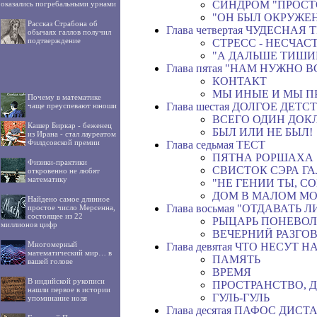
СИНДРОМ "ПРОСТ
оказались погребальными урнами
"ОН БЫЛ ОКРУЖЕ
Рассказ Страбона об
Глава четвертая ЧУДЕСНАЯ
обычаях галлов получил
подтверждение
СТРЕСС - НЕСЧАС
"А ДАЛЬШЕ ТИШИН
Глава пятая "НАМ НУЖНО В
КОНТАКТ
МЫ ИНЫЕ И МЫ П
Почему в математике
Глава шестая ДОЛГОЕ ДЕТС
чаще преуспевают юноши
ВСЕГО ОДИН ДОК
Кашер Биркар - беженец
БЫЛ ИЛИ НE БЫЛ!
из Ирана - стал лауреатом
Филдсовской премии
Глава седьмая ТЕСТ
ПЯТНА РОРШАХА
Физики-практики
СВИСТОК СЭРА Г
откровенно не любят
математику
"НЕ ГЕНИИ ТЫ, С
ДОМ В МАЛОМ М
Найдено самое длинное
Глава восьмая "ОТДАВАТЬ
простое число Мерсенна,
состоящее из 22
РЫЦАРЬ ПОНЕВОЛ
миллионов цифр
ВЕЧЕРНИЙ РАЗГО
Многомерный
Глава девятая ЧТО НЕСУТ
математический мир… в
ПАМЯТЬ
вашей голове
ВРЕМЯ
В индийской рукописи
ПРОСТРАНСТВО, Д
нашли первое в истории
ГУЛЬ-ГУЛЬ
упоминание ноля
Глава десятая ПАФОС ДИС