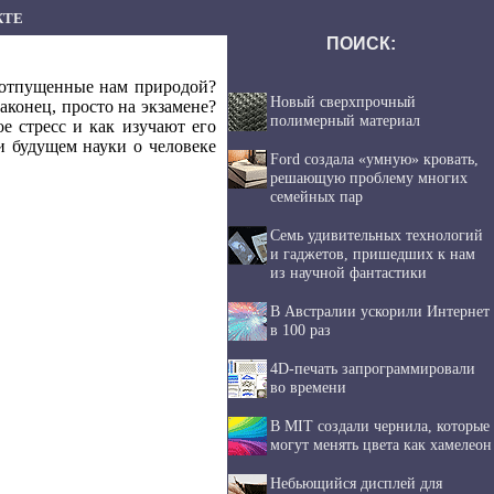
КТЕ
ПОИСК:
, отпущенные нам природой?
Новый сверхпрочный
аконец, просто на экзамене?
полимерный материал
е стресс и как изучают его
и будущем науки о человеке
Ford создала «умную» кровать,
решающую проблему многих
семейных пар
Семь удивительных технологий
и гаджетов, пришедших к нам
из научной фантастики
В Австралии ускорили Интернет
в 100 раз
4D-печать запрограммировали
во времени
В MIT создали чернила, которые
могут менять цвета как хамелеон
Небьющийся дисплей для