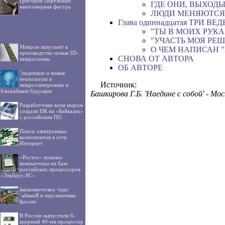
Григорий Перельман:
ГДЕ ОНИ, ВЫХОДЫ
многомерная фигура
ЛЮДИ МЕНЯЮТСЯ,
Глава одиннадцатая ТРИ ВЕ
"ТЫ В МОИХ РУКА
"УЧАСТЬ МОЯ РЕШ
Микрон запускает в
О ЧЕМ НАПИСАН 
производство новые ID-
СНОВА ОТ АВТОРА
микросхемы
ОБ АВТОРЕ
’енденции и новые
технологии в
Источник:
микроэлектронике в
ближайшем будущем
Башкирова Г.Б. 'Наедине с собой' - Мос
Разработчики всем миром
создали ПК на «Байкалах»
с российским ПО
Поиск электронных
компонентов в сети
Интернет
«Ростех» показал
компьютеры на базе
российских процессоров
«Эльбрус-8С»
ќкономическое чудо
’айванЯ и перспективы
ђоссии
В России выпустили 6-
ядерный 40-нм процессор