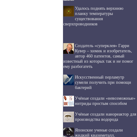
Удалось поднять верхнюю
планку температуры
существования
сверхпроводников
Создатель «суперклея» Гарри
Кувер – химик и изобретатель,
автор 460 патентов, самый
известный из которых так и не помог
ему разбогатеть
Искусственный перламутр
сумели получить при помощи
бактерий
Учёные создали «невозможные»
нитриды простым способом
Учёные создали нанореактор для
производства водорода
Японские ученые создали
жидкий квазиметалл,