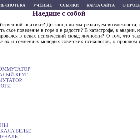
ИБЛИОТЕКА
УЧЁНЫЕ
ССЫЛКИ
КАРТА САЙТА
О ПРОЕ
Наедине с собой
 собственной психики? До конца ли мы реализуем возможности
 свое поведение в горе и в радости? В катастрофе, в аварии, н
ровался в веках психический склад личности? О том, что тако
дачах и сомнениях молодых советских психологов, о прошлом 
 КОММУТАТОР
МАЛЫЙ КРУГ
МУТАТОР
ВОГИ
ОЛНЫ
КАЛА БЕЛЬЕ
 ПЕЧАЛЬ