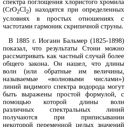
спектра поглощения хлористого хромила
(СrO
Сl
) находятся при определенных
2
2
условиях в простых отношениях с
частотами гармоник скрипичной струны.
В 1885 г. Иоганн Бальмер (1825-1898)
показал, что результаты Стони можно
рассматривать как частный случай более
общего закона. Он нашел, что длины
волн (или обратные им величины,
называемые «волновыми числами»)
линий видимого спектра водорода могут
быть выражены простой формулой, с
помощью которой длины волн
различных спектральных линий
получаются при приписывании
некоторой переменной целых значений