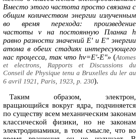
Вместо этого частота просто связана с
общим количеством энергии излученным
во время перехода: произведение
частоты ν на постоянную Планка h
равно разности значений Е' и Е" энергии
атома в обеих стадиях интересующего
нас процесса, так что hν=Е'-Е"»
(
Atomes
et electrons, Rapports et Discussions du
Conseil de Physique tenu a Bruxelles du ler au
).
6 avril 1921, Paris, 1923, p. 230
Таким образом, электрон,
вращающийся вокруг ядра, подчиняется
по существу всем механическим законам
классической физики, но не законам
электродинамики, в том смысле, что во
время вращения он не излучает. В