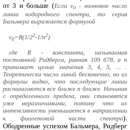
от 3 и больше (
Если ν
- волновое число
0
линии водородного спектра, то серия
Бальмера выражается формулой
2
2
ν
=R(1/2
-1/n
)
0
где R - константа, называемая
постоянной Ридберга, равная 109 678, а n
принимает целые значения 3, 4, 5, ... .
Теоретически число линий бесконечно, но из
формулы видно, что последующие линии
располагаются все ближе п ближе. Начиная
с определенного предела, они становятся
уже неразличимыми, потому что их
интенсивность уменьшается в направлении
).
к фиолетовой части спектра
Ободренные успехом Бальмера, Ридберг