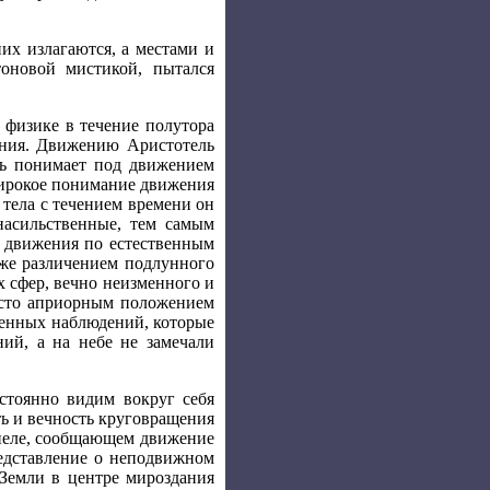
их излагаются, а местами и
тоновой мистикой, пытался
 физике в течение полутора
ения. Движению Аристотель
ль понимает под движением
 широкое понимание движения
 тела с течением времени он
насильственные, тем самым
и движения по естественным
же различением подлунного
х сфер, вечно неизменного и
исто априорным положением
денных наблюдений, которые
ий, а на небе не замечали
стоянно видим вокруг себя
ть и вечность круговращения
тпеле, сообщающем движение
редставление о неподвижном
 Земли в центре мироздания