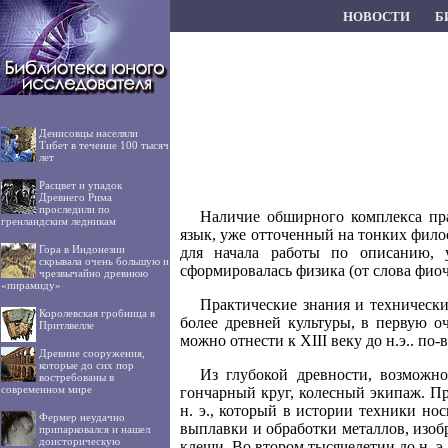
НОВОСТИ
Б
Денисовцы населяли
Тибет в течение 100 тысяч
лет
Расцвет и упадок
Древнего Рима
проследили по
Наличие обширного комплекса пра
гренландским ледникам
язык, уже отточенный на тонких филосо
Гора в Индонезии
для начала работы по описанию, 
скрывала очень большую и
сформировалась физика (от слова фиоч
чрезвычайно древнюю
«пирамиду»
Практические знания и технически
Королевская гробница в
более древней культуры, в первую о
Притлвелле
можно отнести к XIII веку до н.э.. по
Древние сооружения,
которые до сих пор
Из глубокой древности, возможно
востребованы в
современном мире
гончарный круг, колесный экипаж. Пр
н. э., который в истории техники н
Фермер неудачно
выплавки и обработки металлов, изобр
припарковался и нашел
доисторическую
клещи. Во втором тысячелетии до н. э