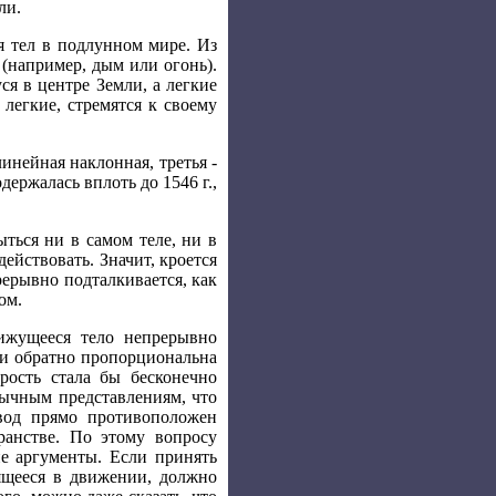
ли.
я тел в подлунном мире. Из
 (например, дым или огонь).
ся в центре Земли, а легкие
легкие, стремятся к своему
линейная наклонная, третья -
держалась вплоть до 1546 г.,
ться ни в самом теле, ни в
ействовать. Значит, кроется
рерывно подталкивается, как
ом.
ижущееся тело непрерывно
 и обратно пропорциональна
орость стала бы бесконечно
обычным представлениям, что
вод прямо противоположен
ранстве. По этому вопросу
е аргументы. Если принять
дящееся в движении, должно