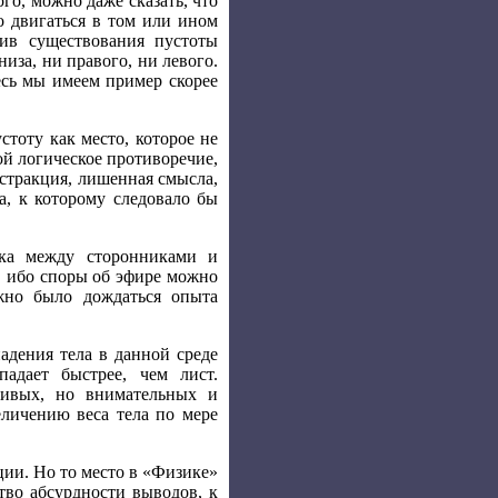
ого, можно даже сказать, что
о двигаться в том или ином
ив существования пустоты
низа, ни правого, ни левого.
есь мы имеем пример скорее
тоту как место, которое не
бой логическое противоречие,
абстракция, лишенная смысла,
а, к которому следовало бы
мика между сторонниками и
, ибо споры об эфире можно
жно было дождаться опыта
адения тела в данной среде
адает быстрее, чем лист.
ливых, но внимательных и
личению веса тела по мере
ии. Но то место в «Физике»
ство абсурдности выводов, к