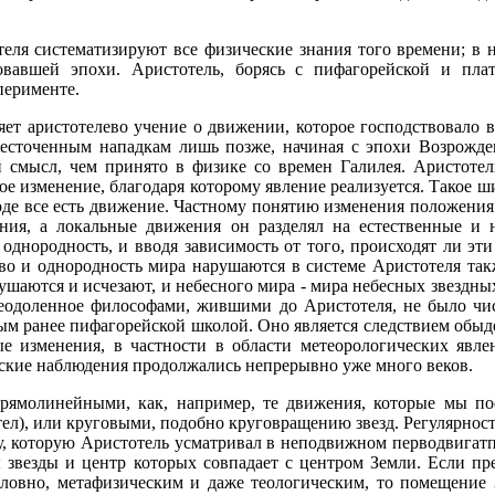
ля систематизируют все физические знания того времени; в н
овавшей эпохи. Аристотель, борясь с пифагорейской и пла
перименте.
яет аристотелево учение о движении, которое господствовало в
ожесточенным нападкам лишь позже, начиная с эпохи Возрожд
й смысл, чем принято в физике со времен Галилея. Аристоте
ое изменение, благодаря которому явление реализуется. Такое
роде все есть движение. Частному понятию изменения положения
ния, а локальные движения он разделял на естественные и 
однородность, и вводя зависимость от того, происходят ли эт
о и однородность мира нарушаются в системе Аристотеля так
ушаются и исчезают, и небесного мира - мира небесных звездны
реодоленное философами, жившими до Аристотеля, не было ч
ым ранее пифагорейской школой. Оно является следствием обы
 изменения, в частности в области метеорологических явлен
ские наблюдения продолжались непрерывно уже много веков.
рямолинейными, как, например, те движения, которые мы по
тел), или круговыми, подобно круговращению звезд. Регулярнос
у, которую Аристотель усматривал в неподвижном перводвига
 звезды и центр которых совпадает с центром Земли. Если п
словно, метафизическим и даже теологическим, то помещение