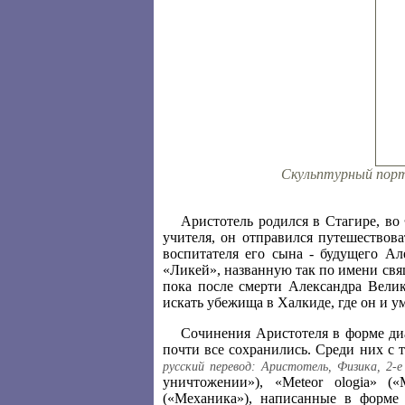
Скульптурный порт
Аристотель родился в Стагире, во
учителя, он отправился путешествов
воспитателя его сына - будущего Ал
«Ликей», названную так по имени свя
пока после смерти Александра Велик
искать убежища в Халкиде, где он и умер
Сочинения Аристотеля в форме диа
почти все сохранились. Среди них с 
русский перевод: Аристотель, Физика, 2-е 
уничтожении»), «Meteor ologia» (
(«Механика»), написанные в форме 