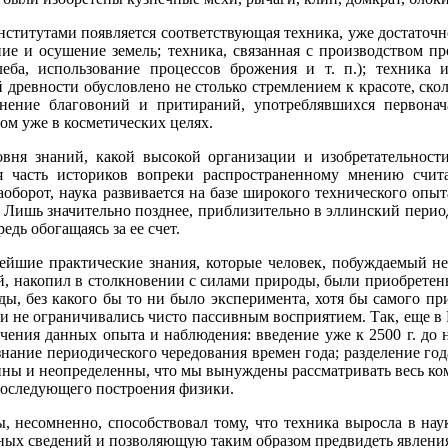
титутами появляется соответствующая техника, уже достаточно
ие и осушение земель; техника, связанная с производством пр
ба, использование процессов брожения и т. п.); техника из
 древности обусловлено не столько стремлением к красоте, ск
енение благовоний и притираний, употреблявшихся первона
м уже в косметических целях.
овня знаний, какой высокой организации и изобретательности
я часть историков вопреки распространенному мнению счита
аоборот, наука развивается на базе широкого технического опы
. Лишь значительно позднее, приблизительно в эллинский перио
едь обогащаясь за ее счет.
нейшие практические знания, которые человек, побуждаемый н
ой, накопил в столкновении с силами природы, были приобретен
ы, без какого бы то ни было эксперимента, хотя бы самого пр
юди не ограничивались чисто пассивным восприятием. Так, еще 
чения данных опыта и наблюдения: введение уже к 2500 г. до 
знание периодического чередования времен года; разделение год
нны и неопределенны, что мы вынуждены рассматривать весь ко
последующего построения физики.
, несомненно, способствовал тому, что техника выросла в на
ых сведений и позволяющую таким образом предвидеть явления 