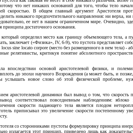
о пустота как таковая не несет в себе никакого различия. Более т
потому что нет никаких оснований для того, чтобы тело начал
ей скоростью. В общем главный аргумент Аристотеля прот
ыделить никакого предпочтительного направления: ни верха, ни 
едовательно, ее нет в нашем ограниченном мире. Очевидно, зд
я принципа достаточного основания.
 который определил место как границу объемлющего тела, а пус
ать, заключает («Физика», IV, 6-9), что пустота представляет со
locus sine locato corpore (место без размещенного в нем тела) - 
ные релятивисты, критикуя понятие абсолютного пространств
стала впоследствии основой аристотелевой физики, и поле
вплоть до эпохи научного Возрождения (а может быть, и позже
бы услышать новое слово об этой физической проблеме, ну
ием аристотелевой динамики был вывод о том, что скорость п
вывод соответствовал повседневным наблюдениям: яблоко п
ичения скорости падающего тела является плодом нетороп
отель приписывал это увеличение скорости постепенному уве
сту.
истотеля со сторонниками пустоты формулировку принципа инерц
ельно излагается этот принцип, приведено лишь как доказатель