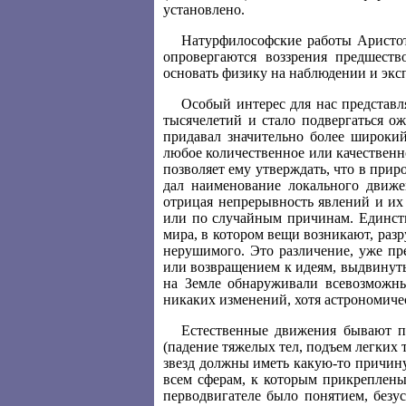
установлено.
Натурфилософские работы Аристоте
опровергаются воззрения предшеств
основать физику на наблюдении и экс
Особый интерес для нас представл
тысячелетий и стало подвергаться 
придавал значительно более широки
любое количественное или качественн
позволяет ему утверждать, что в при
дал наименование локального движе
отрицая непрерывность явлений и их 
или по случайным причинам. Единств
мира, в котором вещи возникают, разр
нерушимого. Это различение, уже п
или возвращением к идеям, выдвинут
на Земле обнаруживали всевозможные
никаких изменений, хотя астрономиче
Естественные движения бывают п
(падение тяжелых тел, подъем легких 
звезд должны иметь какую-то причин
всем сферам, к которым прикреплены
перводвигателе было понятием, безу