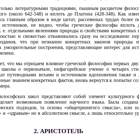
 только литературными традициями, пышным расцветом филосо
ого (около 642-548) и вплоть до Платона (428-348). Как изве
сь главным образом в виде цитат, рассеянных трудах более п
 источников, не видно, чтобы греческие философы вплоть 
. е. отдельными явлениями природы и свойствами конкретных п
остью и свежестью отваживались сразу на исследование перв
здания, что при незнании конкретных законов природы н
х умозрительные построения, представляющие интерес для ис
физики.
ает, что мы отрицаем влияние греческой философии первых дву
 школы о первоначале, пифагорейское учение о четырех ст
ат путеводными вехами и источником вдохновения также и д
нные знанием конкретных фактов, вновь вернутся к попытке со
мира.
лософских школ представляют собой элемент культурного ф
делает возможным появление научного языка. Была создана
ческих подходов, та основа «общепринятого смысла», или на
 и «здравым» не в абсолютном смысле, а лишь относительно ур
2. АРИСТОТЕЛЬ