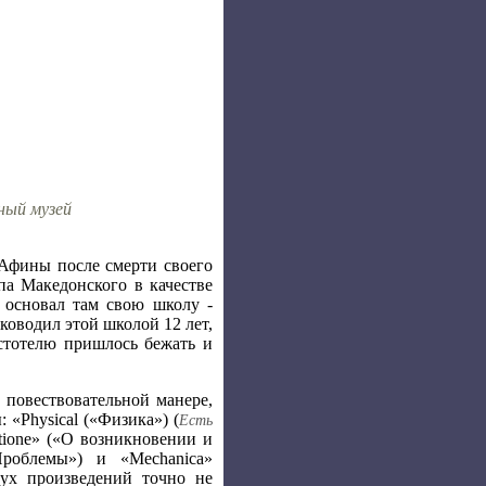
ный музей
 Афины после смерти своего
па Македонского в качестве
 основал там свою школу -
ководил этой школой 12 лет,
стотелю пришлось бежать и
 повествовательной манере,
 «Physical («Физика») (
Есть
uptione» («О возникновении и
Проблемы») и «Mechanica»
вух произведений точно не