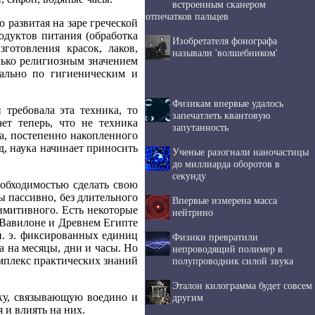
встроенным сканером
отпечатков пальцев
 развитая на заре греческой
одуктов питания (обработка
Изобретателя фонографа
готовления красок, лаков,
называли 'волшебником'
олько религиозным значением
чально по гигиеническим и
Физикам впервые удалось
 требовала эта техника, то
запечатлеть квантовую
ет теперь, что не техника
запутанность
та, постепенно накопленного
д, наука начинает приносить
Ученые разогнали наночастицы
до миллиарда оборотов в
секунду
еобходимостью сделать свою
ы пассивно, без длительного
Впервые измерена масса
имитивного. Есть некоторые
нейтрино
в Вавилоне и Древнем Египте
н. э. фиксированных единиц
Физики превратили
а на месяцы, дни и часы. Но
непроводящий полимер в
мплекс практических знаний
полупроводник силой звука
Эталон килограмма будет совсем
уку, связывающую воедино и
другим
и влиять на них.