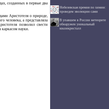
ах, созданных в первые два
Нобелевская премия по химии:
проведем эволюцию сами
дами Аристотеля о природе,
о человека, а представляла
В упавшем в России метеорите
обнаружен уникальный
ристотеля позволил свести
квазикристалл
а каркасом науки.