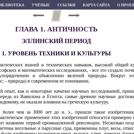
ИБЛИОТЕКА
УЧЁНЫЕ
ССЫЛКИ
КАРТА САЙТА
О ПРОЕ
ГЛАВА 1. АНТИЧНОСТЬ
ЭЛЛИНСКИЙ ПЕРИОД
1. УРОВЕНЬ ТЕХНИКИ И КУЛЬТУРЫ
ктических знаний и технических навыков, высокий общий ку
фских и математических исследованиях, - все это создало почву
упорядочению и объяснению явлений природы. Вокруг это
с; - природа) в современном ее понимании.
й опыт, как и некоторые начатки научных исследований, приш
чередь из Вавилона и Египта; самые древние научные достиж
-видимому, не оказали влияния на греческую культуру.
 более чем за 3000 лет до н. э., пришли такие изобретени
актическое применение этих изобретений относится примерно к
осит название первой промышленной революции. Несколько по
етены весельные и парусные суда, применены плуг, весы, отвес,
. были изобретены кузнечные мехи, рычаги, клин, домкрат, блоки