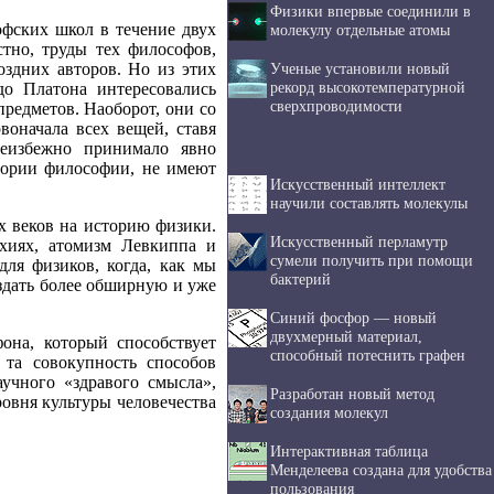
Физики впервые соединили в
фских школ в течение двух
молекулу отдельные атомы
стно, труды тех философов,
оздних авторов. Но из этих
Ученые установили новый
рекорд высокотемпературной
до Платона интересовались
сверхпроводимости
редметов. Наоборот, они со
оначала всех вещей, ставя
еизбежно принимало явно
тории философии, не имеют
Искусственный интеллект
научили составлять молекулы
х веков на историю физики.
Искусственный перламутр
ихиях, атомизм Левкиппа и
сумели получить при помощи
ля физиков, когда, как мы
бактерий
здать более обширную и уже
Синий фосфор — новый
двухмерный материал,
она, который способствует
способный потеснить графен
 та совокупность способов
учного «здравого смысла»,
Разработан новый метод
овня культуры человечества
создания молекул
Интерактивная таблица
Менделеева создана для удобства
пользования