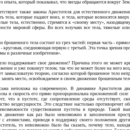
о опыта, который показывал, что звезды обращаются вокруг Зем
тствуют также законы Аристотеля для естественного движени
ть тела, которые падают вниз, и тела, которые возносятся вверх
лые тела, естественно, стремятся к «своему месту», находящему
ности мировой сферы. Во всех юлучаях все тела, тяжелые или 
 брошенного тела состоит из грех частей: первая часть - прямо
- круговая, соединяющая первую с третьей. Эта точка зрения про
емы и различные изобретения».
ело поддерживает свое движение? Причина этого не может кры
жение и уже покинут телом, так что не может более на него возд
ет замысловатую теорию, согласно которой брошенное тело неп
я занять место, освобождаемое в своем движении брошенным тел
сьма непохожа на современную. В динамике Аристотеля дв
силы и скорость его прямо пропорциональна приложенной силе
т, что в пустоте, где сопротивление среды отсутствует, ск
ойство вездесущности. Это следствие настолько противоречит 
евозможности существования пустоты в природе. Такой вы
ых движение как раз было невозможно в заполненном прост
 с атомистами, приводя в поддержку своего положения други
стотель, то невозможно было бы сказать, почему тело, нахо