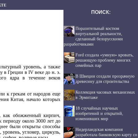
КТЕ
ПОИСК:
Поразительный костюм
виртуальной реальности,
сделанный белорусскими
разработчиками
Ford создала «умную» кровать,
решающую проблему многих
семейных пар
льтурный уровень, а также
 в Греции в IV веке до н. э.
В Швеции создали прозрачную
го ядра в течение веков
древесину для строительства
Коллекция часовых механизмах
ли к грекам от народов еще
в Эрмитаже
ения Китая, начало которых
18 случайных научных
изобретений и открытий,
я, как обожженный кирпич,
изменивших мир
 периоду около 3000 лет до
зднее были открыты способы
Нидерландская компания
 уровень, угломер, циркуль,
разработала банковскую карту со
, сифон, водяные часы.