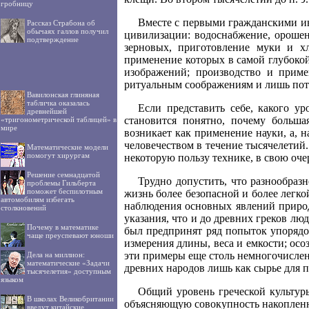
гробницу
Вместе с первыми гражданскими инс
Рассказ Страбона об
обычаях галлов получил
цивилизации: водоснабжение, орошен
подтверждение
зерновых, приготовление муки и хле
применение которых в самой глубокой
изображений; производство и прим
ритуальным соображениям и лишь пото
Вавилонская глиняная
табличка оказалась
Если представить себе, какого ур
древнейшей
становится понятно, почему больша
«тригонометрической таблицей» в
мире
возникает как применение науки, а, н
человечеством в течение тысячелетий
Математические модели
помогут хирургам
некоторую пользу технике, в свою очер
Решение семнадцатой
Трудно допустить, что разнообраз
проблемы Гильберта
поможет беспилотным
жизнь более безопасной и более легк
автомобилям избегать
наблюдения основных явлений природ
столкновений
указания, что и до древних греков л
Почему в математике
был предпринят ряд попыток упорядо
чаще преуспевают юноши
измерения длины, веса и емкости; осо
эти примеры еще столь немногочисле
Дела на миллион:
математические «Задачи
древних народов лишь как сырье для 
тысячелетия» доступным
языком
Общий уровень греческой культуры
В школах Великобритании
объясняющую совокупность накопленн
введут китайские