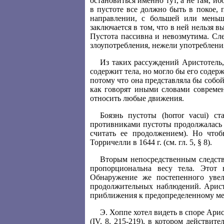
остановиться именно тут, а не там, иб
в пустоте все должно быть в покое, 
направлении, с большей или меньш
заключается в том, что в ней нельзя в
Пустота пассивна и невозмутима. Сл
злоупотребления, нежели употреблени
Из таких рассуждений Аристотель,
содержит тела, но могло бы его содерж
потому что она представляла бы собой 
как говорят иными словами современ
относить любые движения.
Боязнь пустоты (horror vacui) 
противниками пустоты продолжалась 
считать ее продолжением). Но что
Торричелли в 1644 г. (см. гл. 5, § 8).
Вторым непосредственным следств
пропорциональна весу тела. Этот 
Обнаружение же постепенного увел
продолжительных наблюдений. Арист
приближения к предопределенному ме
Э. Хоппе хотел видеть в споре Ар
(IV, 8, 215-219), в котором действит