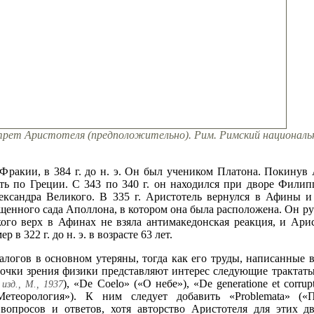
рет Аристотеля (предположительно). Рим. Римский националь
 Фракии, в 384 г. до н. э. Он был учеником Платона. Покинув
ать по Греции. С 343 по 340 г. он находился при дворе Филип
ександра Великого. В 335 г. Аристотель вернулся в Афины и
щенного сада Аполлона, в котором она была расположена. Он ру
ого верх в Афинах не взяла антимакедонская реакция, и Ари
 в 322 г. до н. э. в возрасте 63 лет.
логов в основном утеряны, тогда как его труды, написанные в
точки зрения физики представляют интерес следующие трактаты:
), «De Coelo» («О небе»), «De generatione et corr
изд., М., 1937
«Метеорология»). К ним следует добавить «Problemata» («
вопросов и ответов, хотя авторство Аристотеля для этих д