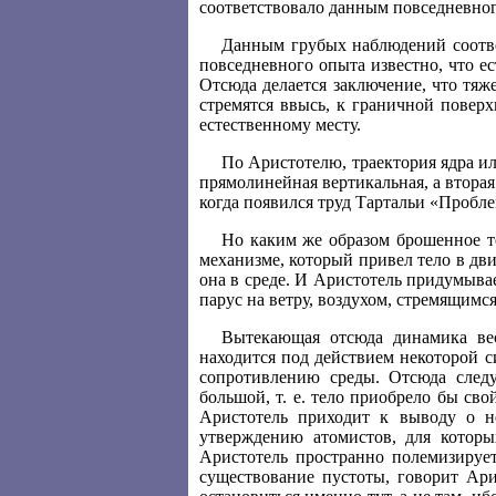
соответствовало данным повседневног
Данным грубых наблюдений соотве
повседневного опыта известно, что ес
Отсюда делается заключение, что тяже
стремятся ввысь, к граничной поверх
естественному месту.
По Аристотелю, траектория ядра или
прямолинейная вертикальная, а вторая 
когда появился труд Тартальи «Пробл
Но каким же образом брошенное т
механизме, который привел тело в дви
она в среде. И Аристотель придумыва
парус на ветру, воздухом, стремящимс
Вытекающая отсюда динамика ве
находится под действием некоторой 
сопротивлению среды. Отсюда следуе
большой, т. е. тело приобрело бы св
Аристотель приходит к выводу о н
утверждению атомистов, для котор
Аристотель пространно полемизирует
существование пустоты, говорит Ари