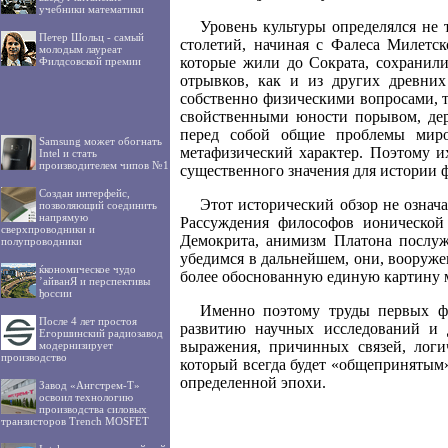
учебники математики
Уровень культуры определялся не
Петер Шольц - самый
столетий, начиная с Фалеса Милетск
молодым лауреат
которые жили до Сократа, сохранили
Филдсовской премии
отрывков, как и из других древних
собственно физическими вопросами, т
свойственными юности порывом, дерз
перед собой общие проблемы миро
Samsung может обогнать
метафизический характер. Поэтому и
Intel и стать
производителем чипов №1
существенного значения для истории 
Создан интерфейс,
Этот исторический обзор не означ
позволяющий соединить
напрямую
Рассуждения философов ионической
сверхпроводники и
Демокрита, анимизм Платона послуж
полупроводники
убедимся в дальнейшем, они, вооруже
ќкономическое чудо
более обоснованную единую картину 
’айванЯ и перспективы
ђоссии
Именно поэтому труды первых фи
После 4 лет простоя
развитию научных исследований и 
Егоршинский радиозавод
выражения, причинных связей, логи
модернизирует
производство
который всегда будет «общепринятым»
определенной эпохи.
Завод «Ангстрем-Т»
освоил технологию
производства силовых
транзисторов Trench MOSFET