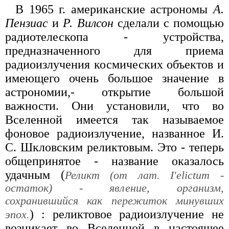
В 1965 г. американские астрономы
А.
Пензиас
и
Р. Вилсон
сделали с помощью
радиотелескопа - устройства,
предназначенного для приема
радиоизлучения космических объектов и
имеющего очень большое значение в
астрономии,- открытие большой
важности. Они установили, что во
Вселенной имеется так называемое
фоновое радиоизлучение, названное И.
С. Шкловским реликтовым. Это - теперь
общепринятое - название оказалось
удачным (
Реликт (от лат. I'elictum -
остаток) - явление, организм,
сохранившийся как пережиток минувших
) : реликтовое радиоизлучение не
эпох.
возникает во Вселенной в настоящее