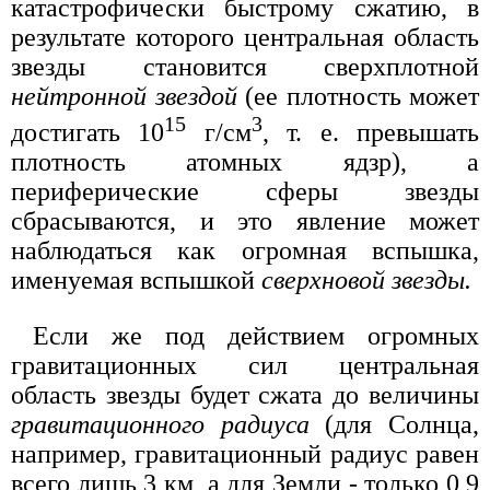
катастрофически быстрому сжатию, в
результате которого центральная область
звезды становится сверхплотной
нейтронной звездой
(ее плотность может
15
3
достигать 10
г/см
, т. е. превышать
плотность атомных ядзр), а
периферические сферы звезды
сбрасываются, и это явление может
наблюдаться как огромная вспышка,
именуемая вспышкой
сверхновой звезды.
Если же под действием огромных
гравитационных сил центральная
область звезды будет сжата до величины
гравитационного радиуса
(для Солнца,
например, гравитационный радиус равен
всего лишь 3 км, а для Земли - только 0,9