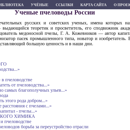
ИБЛИОТЕКА
УЧЁНЫЕ
ССЫЛКИ
КАРТА САЙТА
О ПРОЕ
Ученые пчеловоды России
ечательных русских и советских ученых, имена которых н
— выдающийся теоретик и просветитель, его сподвижник акад
ователь медоносной пчелы, Г. А. Кожевников — автор капит
низатор пасек промышленного типа, новатор и изобретатель. 
дставляющий большую ценность и в наши дни.
ОГО
одства...»
 в пчеловодстве
атеть от пчеловодства...»
но самых благополучных ульев...»
вода
 этого рода добром...»
 расстояния с пчелами...»
капитал - пчелы...»
ИКОГО ХИМИКА
 и пчеловодстве
человодов борьба за переустройство отрасли