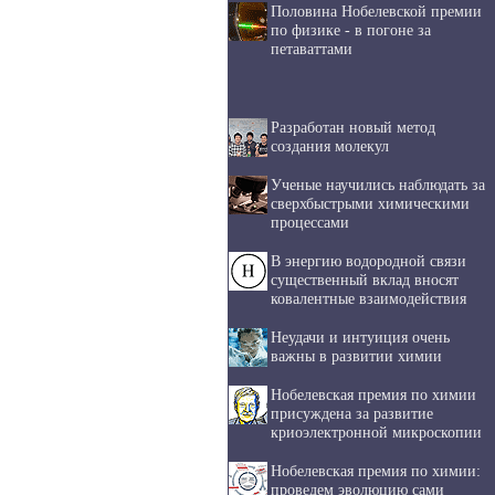
Половина Нобелевской премии
по физике - в погоне за
петаваттами
Разработан новый метод
создания молекул
Ученые научились наблюдать за
сверхбыстрыми химическими
процессами
В энергию водородной связи
существенный вклад вносят
ковалентные взаимодействия
Неудачи и интуиция очень
важны в развитии химии
Нобелевская премия по химии
присуждена за развитие
криоэлектронной микроскопии
Нобелевская премия по химии:
проведем эволюцию сами