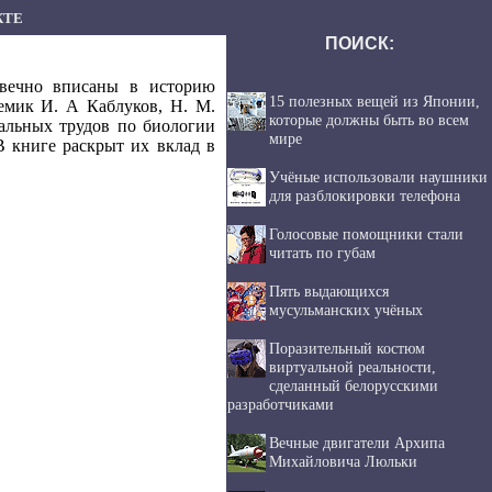
КТЕ
ПОИСК:
авечно вписаны в историю
15 полезных вещей из Японии,
емик И. А Каблуков, Н. М.
которые должны быть во всем
альных трудов по биологии
мире
В книге раскрыт их вклад в
Учёные использовали наушники
для разблокировки телефона
Голосовые помощники стали
читать по губам
Пять выдающихся
мусульманских учёных
Поразительный костюм
виртуальной реальности,
сделанный белорусскими
разработчиками
Вечные двигатели Архипа
Михайловича Люльки