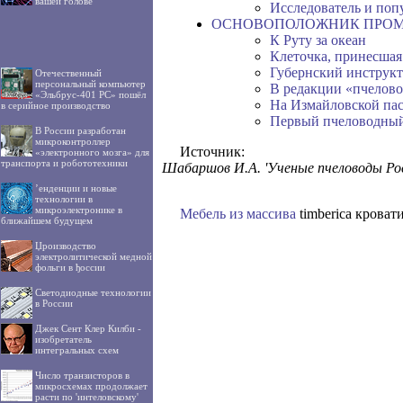
вашей голове
Исследователь и поп
ОСНОВОПОЛОЖНИК ПРОМ
К Руту за океан
Клеточка, принесшая
Губернский инструк
Отечественный
персональный компьютер
В редакции «пчелово
«Эльбрус-401 РС» пошёл
На Измайловской пас
в серийное производство
Первый пчеловодный
В России разработан
микроконтроллер
Источник:
«электронного мозга» для
транспорта и робототехники
Шабаршов И.А. 'Ученые пчеловоды Росси
’енденции и новые
технологии в
микроэлектронике в
Мебель из массива
timberica кроват
ближайшем будущем
Џроизводство
электролитической медной
фольги в ђоссии
Светодиодные технологии
в России
Джек Сент Клер Килби -
изобретатель
интегральных схем
Число транзисторов в
микросхемах продолжает
расти по 'интеловскому'