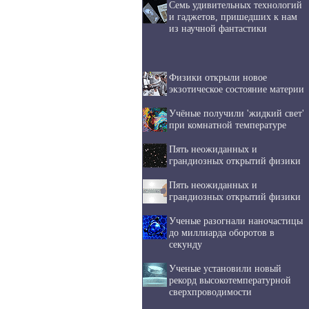
Семь удивительных технологий
и гаджетов, пришедших к нам
из научной фантастики
Физики открыли новое
экзотическое состояние материи
Учёные получили 'жидкий свет'
при комнатной температуре
Пять неожиданных и
грандиозных открытий физики
Пять неожиданных и
грандиозных открытий физики
Ученые разогнали наночастицы
до миллиарда оборотов в
секунду
Ученые установили новый
рекорд высокотемпературной
сверхпроводимости