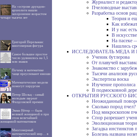
Журналист и редакто
На «острове друидов»
Пчеловодные выстав
археологи нашли
Разработка основ ра
захоронение возрастом
четыре тысячи лет
Теория и ещ
Как избежа
И у нас ест
В искусств
На пасеке 
Григорий Перельман:
Нашлись ср
многомерная фигура
ИССЛЕДОВАТЕЛЬ МЕДА И
Самое большое простое
Ученик бутлерова
число удлинилось на 1,5
млн знаков
От плавучей выставк
Знакомство с заруб
Почему в математике
Тысячи анализов рус
чаще преуспевают юноши
Экспертиза воска
Математические модели
Изучение прополиса
помогут хирургам
В подмосковной дере
Петер Шольц - самый
ОТКРЫТИЯ РУССКОГО БИ
молодым лауреат
Неожиданный поворо
Филдсовской премии
Сколько пород пчел?
Эмми Нётер — была
Под микроскопом пч
великой женщиной и при
Спор разрешает уче
этом величайшей
женщиной-математиком
Эволюционная теори
Загадка инстинктов 
Многомерный
Болезнь названа ноз
математический мир… в