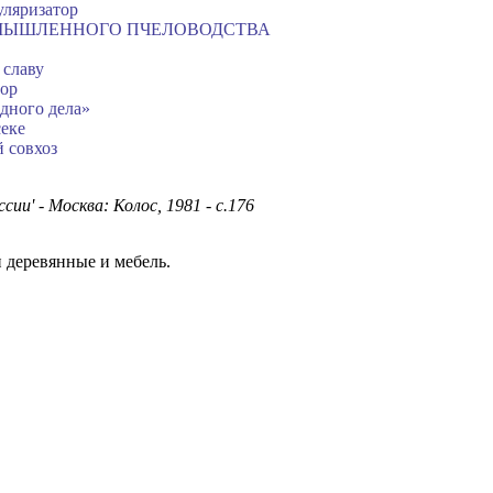
уляризатор
ЫШЛЕННОГО ПЧЕЛОВОДСТВА
 славу
тор
дного дела»
еке
 совхоз
и' - Москва: Колос, 1981 - с.176
и деревянные и мебель.