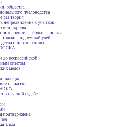
р
ки, общества
ционального пчеловодства
е раз теория
ть непредвиденных убытков
ь свои породы
енном роении — большая польза
— только сподручный улей
едства и против гнильца
 ВОСКА
и до всероссийской
ежным опытом
ских медов
 и пыльцы
вне на пасеке
ОЛОГА
т в научной судьбе
ела
ный
я подтверждена
пчел
ематозом