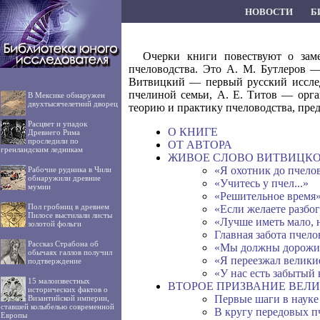
НОВОСТИ
Б
Очерки книги повествуют о зам
пчеловодства. Это А. М. Бутлеров 
Витвицкий — первый русский исслед
пчелиной семьи, А. Е. Титов — орга
В Мексике обнаружен
двухтысячелетний дворец
теорию и практику пчеловодства, пре
Расцвет и упадок
О КНИГЕ
Древнего Рима
проследили по
ОТ АВТОРА
гренландским ледникам
ЖИВОЕ СЛОВО ВИТВИЦК
«Я охотник до пчелов
Рабочие рудника в Чили
обнаружили древние
«Учитесь у пчел...»
мумии
«Решительное время»
Пол гробниц в древнем
«Если желаете разбог
Пилосе выстилали листы
«Лучше иметь мало, 
золотой фольги
Главная забота пчело
Рассказ Страбона об
«Мы должны дорожить
обычаях галлов получил
«Я переезжал великие
подтверждение
«У нас есть забытый 
15 малоизвестных
ВТОРОЕ ПРИЗВАНИЕ ВЕЛ
исторических фактов о
Первые шаги в науке
Византийской империи,
ставшей колыбелью современной
В кругу передовых п
Европы