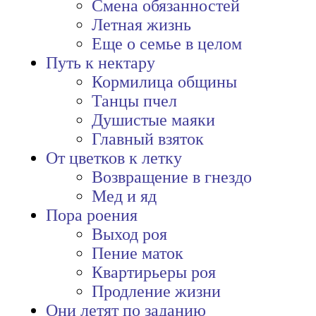
Смена обязанностей
Летная жизнь
Еще о семье в целом
Путь к нектару
Кормилица общины
Танцы пчел
Душистые маяки
Главный взяток
От цветков к летку
Возвращение в гнездо
Мед и яд
Пора роения
Выход роя
Пение маток
Квартирьеры роя
Продление жизни
Они летят по заданию