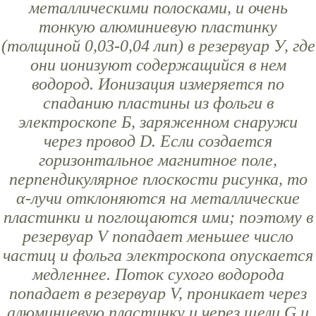
металлическими полосками, и очень
тонкую алюминиевую пластинку
(толщиной 0,03-0,04 лип) в резервуар У, где
они ионизуют содержащийся в нем
водород. Ионизация измеряется по
спаданию пластины из фольги в
электроскопе Б, заряженном снаружи
через провод D. Если создается
горизонтальное магнитное поле,
перпендикулярное плоскости рисунка, то
α-лучи отклоняются на металлические
пластинки и поглощаются ими; поэтому в
резервуар V попадает меньшее число
частиц и фольга электроскопа опускается
медленнее. Поток сухого водорода
попадает в резервуар V, проникает через
алюминиевую пластинку и через щели G и