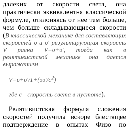
далеких от скорости света, она
практически эквивалентна классической
формуле, отклоняясь от нее тем больше,
чем больше складывающиеся скорости
(
В классической механике для составляющих
скоростей υ и υ' результирующая скорость
V равна V=υ+υ', тогда как в
релятивистской механике она дается
выражением
2
V=υ+υ'/1+(υυ'/c
)
).
где с - скорость света в пустоте
Релятивистская формула сложения
скоростей получила вскоре блестящее
подтверждение в опытах Физо по