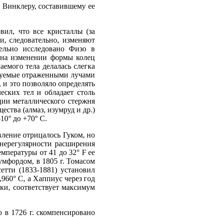
 Винклеру, составившему ее
вил, что все кристаллы (за
, следовательно, изменяют
ельно исследовано Физо в
й на изменении формы колец
емого тела делалась слегка
зуемые отраженными лучами
 и это позволяло определять
ских тел и обладает столь
ции металлического стержня
ства (алмаз, изумруд и др.)
10° до +70° С.
ление отрицалось Гуком, но
 нерегулярности расширения
мпературы от 41 до 32° F ее
умфордом, в 1805 г. Томасом
сетти (1833-1881) установил
,960° С, а Хаппиус через год
ики, соответствует максимум
о в 1726 г. скомпенсировано