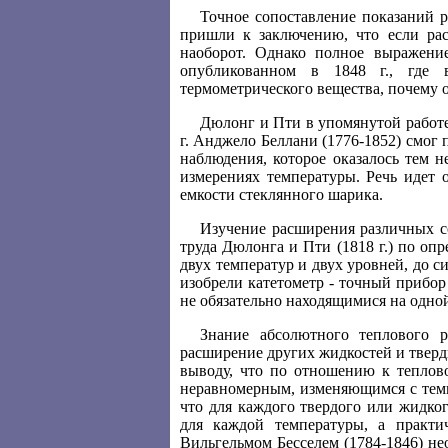
Точное сопоставление показаний 
пришли к заключению, что если рас
наоборот. Однако полное выражени
опубликованном в 1848 г., где в
термометрического вещества, почему 
Дюлонг и Пти в упомянутой работе 
г. Анджело Беллани (1776-1852) смог 
наблюдения, которое оказалось тем 
измерениях температуры. Речь идет 
емкости стеклянного шарика.
Изучение расширения различных сор
труда Дюлонга и Пти (1818 г.) по о
двух температур и двух уровней, до с
изобрели катетометр - точный прибор 
не обязательно находящимися на одно
Знание абсолютного теплового 
расширение других жидкостей и твер
выводу, что по отношению к теплов
неравномерным, изменяющимся с темп
что для каждого твердого или жидко
для каждой температуры, а практи
Вильгельмом Бесселем (1784-1846) не