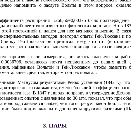
елью напомнить о заслуге Вольты в этом вопросе, оказало
эффициента расширения 1/266,66=0,00375 было подтверждено 
дна из наиболее точно известных физических констант. Но в 183
 этой постоянной и нашел для нее меньшее значение. В связ
кспериментальных методов, повторил опыты Гей-Люссака и по
Ошибку Гей-Люссака он приписал тому, что тот (в отличие
а ртуть, которая значительно менее пригодна для газоизоляции 
нус произвел свои измерения, появилась классическая работ
 0,0036706, оставшееся почти неизменным до наших дней. 
ения, найденные Вольтой и Гей-Люссаком, чтобы заметить 
иментальные средства, которыми он располагал.
ченными Магнусом результатами Реньо установил (1842 г.), ч
азы, которые легко сжижаются, имеют больший коэффициент расш
 плотности газа. В 1847 г., вводя поправку в утверждение Дюлон
роведенных опытов с давлением до 30 атм, показал, что при об
 а водород сжимается слабее, чем того требует закон Бойля. Э
едствии были подтверждены и дополнены другими физиками (Ш
3. ПАРЫ