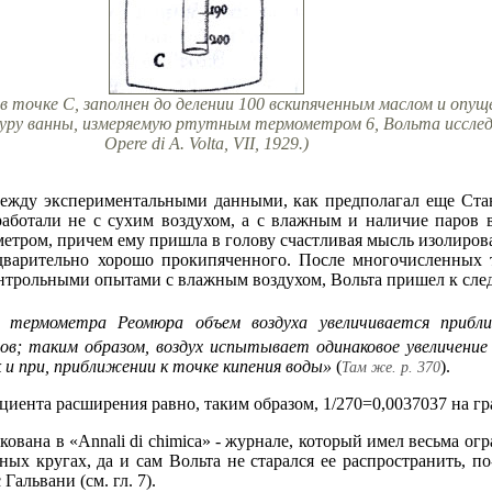
очке С, заполнен до делении 100 вскипяченным маслом и опуще
уру ванны, измеряемую ртутным термометром 6, Вольта исследо
Opere di A. Volta, VII, 1929.)
между экспериментальными данными, как предполагал еще Стан
ботали не с сухим воздухом, а с влажным и наличие паров в
етром, причем ему пришла в голову счастливая мысль изолиров
едварительно хорошо прокипяченного. После многочисленных 
нтрольными опытами с влажным воздухом, Вольта пришел к сл
 термометра Реомюра объем воздуха увеличивается прибл
сов; таким образом, воздух испытывает одинаковое увеличение
 и при, приближении к точке кипения воды»
(
).
Там же. р. 370
иента расширения равно, таким образом, 1/270=0,0037037 на гр
ована в «Annali di chimica» - журнале, который имел весьма ог
ых кругах, да и сам Вольта не старался ее распространить, по
альвани (см. гл. 7).