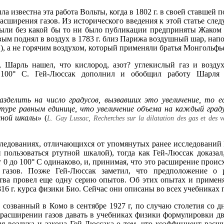
ла известна эта работа Вольты, когда в 1802 г. в своей ставшей 
сширения газов. Из исторического введения к этой статье след
были без какой бы то ни было публикации предприняты Жаком
ервым поднял в воздух в 1783 г. близ Парижа воздушный шар, н
), а не горячим воздухом, который применяли братья Монгольфье 
, Шарль нашел, что кислород, азот? углекислый газ и возду
 100° С. Гей-Люссак дополнил и обобщил работу Шарл
разделить на число градусов, вызвавших это увеличение, то 
туре равным единице, что увеличение объема на каждый граду
сной шкалы»
(
L. Gay Lussас, Recherches sur la dilatation des gas et des 
следованиях, отличающихся от упомянутых ранее исследований 
 пользоваться ртутной шкалой), тогда как Гей-Люссак доказал
 0 до 100° С одинаково, и, принимая, что это расширение проис
газов. Позже Гей-Люссак заметил, что предположение о 
ьства провел еще одну серию опытов. Об этих опытах и примен
816 г. курса физики Био. Сейчас они описаны во всех учебниках 
созванный в Комо в сентябре 1927 г, по случаю столетия со д
расширении газов давать в учебниках физики формулировки дву
я воздуха и закона Гей-Люссака о том, что коэффициент расши