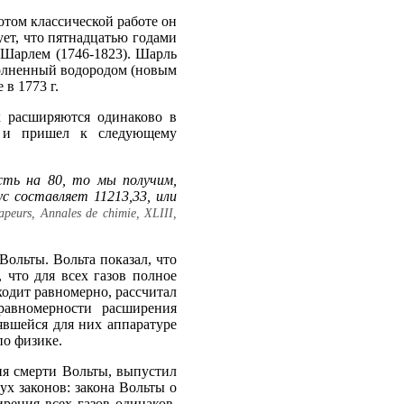
потом классической работе он
ует, что пятнадцатью годами
 Шарлем (1746-1823). Шарль
аполненный водородом (новым
в 1773 г.
х расширяются одинаково в
я и пришел к следующему
есть на 80, то мы получим,
с составляет 11213,33, или
vapeurs, Annales de chimie, XLIII,
Вольты. Вольта показал, что
, что для всех газов полное
ходит равномерно, рассчитал
равномерности расширения
явшейся для них аппаратуре
по физике.
ня смерти Вольты, выпустил
х законов: закона Вольты о
рения всех газов одинаков.