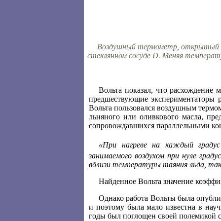
Воздушный термометр, открытый в т
стеклянном сосуде D. Меняя температ
Вольта показал, что расхождение 
предшествующие экспериментаторы ра
Вольта пользовался воздушным термом
льняного или оливкового масла, пр
сопровождавшихся параллельными ко
«При нагреве на каждый градус
занимаемого воздухом при нуле граду
вблизи температуры таяния льда, так
Найденное Вольта значение коэффиц
Однако работа Вольты была опублик
и поэтому была мало известна в научн
годы был поглощен своей полемикой с Г