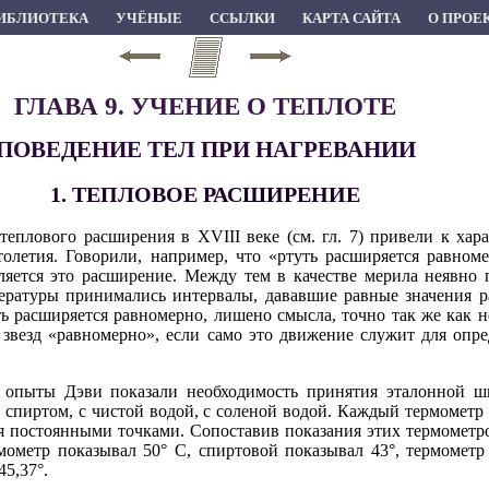
ИБЛИОТЕКА
УЧЁНЫЕ
ССЫЛКИ
КАРТА САЙТА
О ПРОЕ
ГЛАВА 9. УЧЕНИЕ О ТЕПЛОТЕ
ПОВЕДЕНИЕ ТЕЛ ПРИ НАГРЕВАНИИ
1. ТЕПЛОВОЕ РАСШИРЕНИЕ
еплового расширения в XVIII веке (см. гл. 7) привели к хар
летия. Говорили, например, что «ртуть расширяется равноме
яется это расширение. Между тем в качестве мерила неявно п
ературы принимались интервалы, дававшие равные значения р
ть расширяется равномерно, лишено смысла, точно так же как 
везд «равномерно», если само это движение служит для опре
е опыты Дэви показали необходимость принятия эталонной ш
о спиртом, с чистой водой, с соленой водой. Каждый термомет
постоянными точками. Сопоставив показания этих термометро
рмометр показывал 50° С, спиртовой показывал 43°, термометр
45,37°.