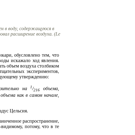
н в воду, содержащуюся в
вал расширение воздуха. (Le
кари, обусловлено тем, что
оды искажало ход явления.
ать объем воздуха столбиком
тщательных экспериментов,
едующему утверждению:
1
изительно на
/
объема,
216
 объема как в самом начале,
адус Цельсия.
раниченное распространение,
-видимому, потому, что в те