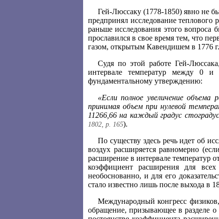
Гей-Люссаку (1778-1850) явно не бы
предпринял исследование теплового ра
раньше исследования этого вопроса 
прославился в свое время тем, что п
газом, открытым Кавендишем в 1776 г.
Судя по этой работе Гей-Люссака
интервале температур между 0 и
фундаментальному утверждению:
«Если полное увеличение объема 
принимая объем при нулевой темпера
11266,66 на каждый градус стограду
).
1802, p. 165
По существу здесь речь идет об ис
воздух расширяется равномерно (если
расширение в интервале температур от
коэффициент расширения для всех 
необоснованно, и для его доказател
стало известно лишь после выхода в 1
Международный конгресс физиков, 
обращение, призывающее в разделе о 
постоянстве коэффициента расширени