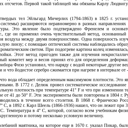
их отсчетов. Первой такой таблицей мы обязаны Карлу Людвигу
твердых тел Эйльгард Мичерлих (1794-1863) в 1825 г. устано
системы) расширяются неравномерно в разных направлениях и
уры. Это явление было подтверждено Френелем и основат
г., где он применял очень чувствительный метод, основанны
 воздуха между двумя поверхностями. Одна поверхность изуча
клую линзу; с помощью оптической системы наблюдались обра
оматическим светом. При подогреве картина колец изменялась,
йки. Этот метод пригоден также для изучения некристалличе
ый комитет мер и весов принял его для определения деформа
ибора Физо установил, что наряду с водой некоторые другие веще
и что йодистое серебро сжимается при нагреве в интервале от -
что вода обладает определенным максимумом плотности. Это яв
ными. В 1772 г. Делюк провел систематическое исследование
льную плотность при температуре 41° F и что при изменении те
ве от 41 до 50° F. Эти эксперименты были повторены в 1804 г. Р
зводились в течение всего столетия. В 1868 г. Франческо Рос
 С, в 1892 г. Карл Шеель (1866-1936) нашел, что он лежит при 3
 С. Температура в 4° С, которой, согласно всем учебникам физ
округленную и потому несколько условную величину.
ебаний маятника, на которое еще в 1670 г. указал Пикар, был