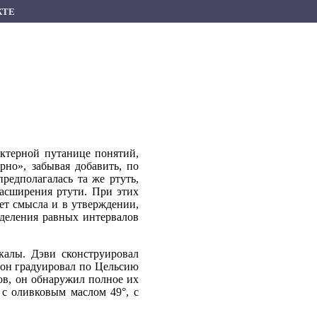
КТЕ
актерной путанице понятий,
рно», забывая добавить, по
редполагалась та же ртуть,
асширения ртути. При этих
нет смысла и в утверждении,
деления равных интервалов
калы. Дэви сконструировал
р он градуировал по Цельсию
в, он обнаружил полное их
 с оливковым маслом 49°, с