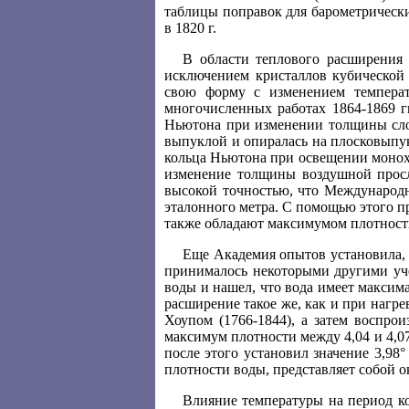
таблицы поправок для барометрическ
в 1820 г.
В области теплового расширения 
исключением кристаллов кубической 
свою форму с изменением температ
многочисленных работах 1864-1869 г
Ньютона при изменении толщины слоя
выпуклой и опиралась на плосковыпу
кольца Ньютона при освещении монохр
изменение толщины воздушной просло
высокой точностью, что Международн
эталонного метра. С помощью этого пр
также обладают максимумом плотности 
Еще Академия опытов установила, 
принималось некоторыми другими уче
воды и нашел, что вода имеет максима
расширение такое же, как и при нагре
Хоупом (1766-1844), а затем воспрои
максимум плотности между 4,04 и 4,07°
после этого установил значение 3,98°
плотности воды, представляет собой 
Влияние температуры на период кол