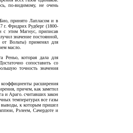
сь, по-видимому, не очень
Био, принято Лапласом и в
7 г. Фридрих Рудберг (1800-
и с этим Магнус, приписав
лучил значение постоянной,
 от Вольты) применял для
чем масло.
а Реньо, которая дала для
Достаточно сопоставить со
большую точность значения
то коэффициенты расширения
ирения, причем, как заметил
га и Араго. считавших закон
ычных температурах все газы
ти выводы, к которым пришел
аппюи, Рэлеем, Сачердоте и