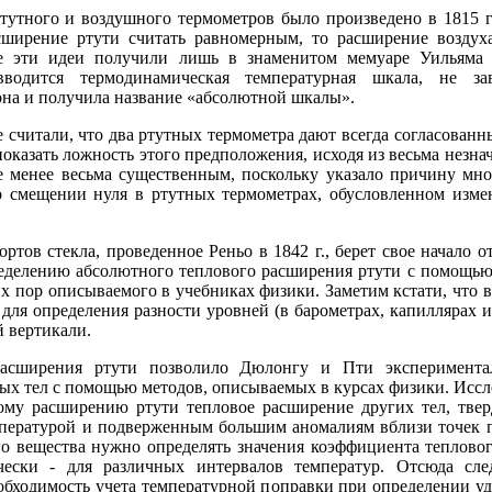
ртутного и воздушного термометров было произведено в 1815 
ширение ртути считать равномерным, то расширение воздух
е эти идеи получили лишь в знаменитом мемуаре Уильяма Т
водится термодинамическая температурная шкала, не за
она и получила название «абсолютной шкалы».
считали, что два ртутных термометра дают всегда согласованн
показать ложность этого предположения, исходя из весьма незна
не менее весьма существенным, поскольку указало причину м
о смещении нуля в ртутных термометрах, обусловленном изме
тов стекла, проведенное Реньо в 1842 г., берет свое начало 
пределению абсолютного теплового расширения ртути с помощью
их пор описываемого в учебниках физики. Заметим кстати, что 
для определения разности уровней (в барометрах, капиллярах и 
й вертикали.
расширения ртути позволило Дюлонгу и Пти экспериментал
дых тел с помощью методов, описываемых в курсах физики. Исс
ому расширению ртути тепловое расширение других тел, твер
ературой и подверженным большим аномалиям вблизи точек пл
го вещества нужно определять значения коэффициента теплово
чески - для различных интервалов температур. Отсюда сле
обходимость учета температурной поправки при определении уд