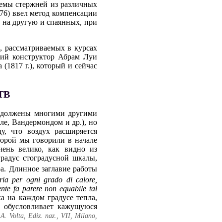
емы стержней из различных
76) ввел метод компенсации
а на другую и спаянных, при
, рассматриваемых в курсах
кий конструктор Абрам Луи
(1817 г.), который и сейчас
ТВ
продолжены многими другими
е, Вандермондом и др.), но
, что воздух расширяется
торой мы говорили в начале
ень велико, как видно из
радус стоградусной шкалы,
. Длинное заглавие работы
ria per ogni grado di calore,
nte fa parere поп equabile tal
а на каждом градусе тепла,
о обусловливает кажущуюся
A. Volta, Ediz. naz., VII, Milano,