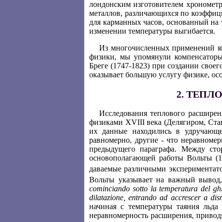
лондонским изготовителем хронометр
металлов, различающихся по коэффици
для карманных часов, основанный на 
изменении температуры выгибается.
Из многочисленных применений яв
физики, мы упомянули компенсаторы
Бреге (1747-1823) при создании своег
оказывает большую услугу физике, ос
2. ТЕПЛ
Исследования теплового расширен
физиками XVIII века (Делягиром, Ста
их данные находились в удручающе
равномерно, другие - что неравномер
предыдущего параграфа. Между сто
основополагающей работы Вольты (17
даваемые различными экспериментато
Вольты указывает на важный вывод
cominciando sotto la temperatura del ghi
dilatazione, entrando ad accrescer a dis
начиная с температуры таяния льда
неравномерность расширения, привод