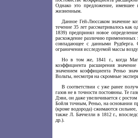
Однако это предложение, имевшее ц
жизненным.
Данное Гей-Люссаком значение ко
течение 35 лет рассматривалось как о
1839) предпринял новое определение
расхождение различию примененных э
совпадающее с данными Рудберга. 
ограничения исследуемой массы воздух
Но в том же, 1841 г., когда Маг
коэффициента расширения значение
значением коэффициента Реньо знач
Вольты, несмотря на скромные экспер
В соответствии с уже ранее полу
газов не в точности постоянны. Те г
Дэви, он даже увеличивается с ростом
Бойля точным, Реньо, на основании п
(кроме водорода) сжимаются сильнее,
также Л. Баччелли в 1812 г., впосл
др.).