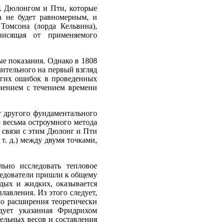
г. Дюлонгом и Пти, которые
а не будет равномерным, и
омсона (лорда Кельвина),
висящая от применяемого
ые показания. Однако в 1808
чительного на первый взгляд
ногих ошибок в проведенных
нением с течением времени
от другого фундаментального
 весьма остроумного метода
в связи с этим Дюлонг и Пти
т. д.) между двумя точками,
ьно исследовать тепловое
ледователи пришли к общему
дых и жидких, оказывается
авления. Из этого следует,
го расширения теоретически
дует указанная Фридрихом
ельных весов и составления