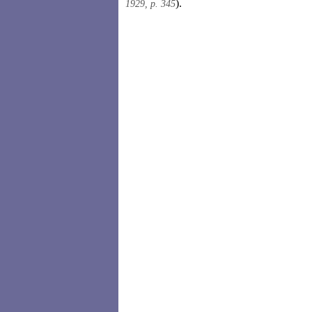
).
1929, p. 345