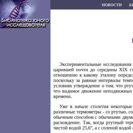
НОВОСТИ
Б
Экспериментальные исследования т
царившей почти до середины XIX сто
отношению к какому эталону определ
поскольку за равные интервалы темп
условиях утверждение о том, что рту
что видимое движение неподвижных з
времени.
Уже в начале столетия некоторы
различные термометры - со ртутью, с
обычным способом с обычными двумя 
расхождение. Так, когда ртутный те
чистой водой 25,6°, а с соленой водой 