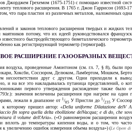
ов Джорджем Грехемом (1675-1751) с помощью известной сист
енту теплового расширения. В 1765 г. Джон Гаррисон (1693-17
том, что пара пластин из различных металлов, наложенных одн
лений и законов теплового расширения твердых и жидких тел
 маятников потому, что их идеей руководствовался французс
о известного быстродействующего биметаллического термометра 
обенно как регистрирующий термометр (термограф).
ОВОЕ РАСШИРЕНИЕ ГАЗООБРАЗНЫХ ВЕЩЕС
ия воздуха, проведенные Амонтоном (см. гл. 7, § 8), были 
нкари, Хоксби, Соссюром, Делюком, Ламбертом, Мошкем, Бертол
м несоответствии друг с другом. Одни приходили к выводу
но, и на все это накладывалась путаница представлений, о ко
ронниками первого утверждения расхождение также было оч
93г.): значения величины расширения при нагреве на один г
1
1
рами, лежали в диапазоне от
/
У Пристли до
/
У Соссюра
85
235
, к которому пришел автор:
«Delia uniforme Dilatazione delV A
accio fin sopra quella delta ebollizione delVacqua; e di do, che sove
misura il volume dell'Aria»
. («О равномерном расширении воздух
 и вплоть до температуры кипения воды, и о том, что част
я к увеличению ошибок измерения объема воздуха») (
Le Opere di 