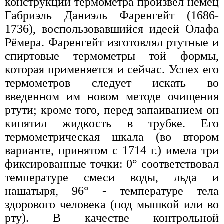
конструкции термометра произвел немец
Габриэль Даниэль Фаренгейт (1686-
1736), воспользовавшийся идеей Олафа
Рёмера. Фаренгейт изготовлял ртутные и
спиртовые термометры той формы,
которая применяется и сейчас. Успех его
термометров следует искать во
введенном им новом методе очищения
ртути; кроме того, перед запаиванием он
кипятил жидкость в трубке. Его
термометрическая шкала (во втором
варианте, принятом с 1714 г.) имела три
фиксированные точки: 0° соответствовал
температуре смеси воды, льда и
нашатыря, 96° - температуре тела
здорового человека (под мышкой или во
рту). В качестве контрольной