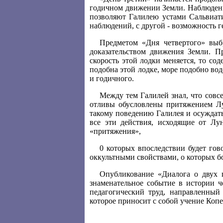
годичном движении Земли. Наблюдени
позволяют Галилею устами Сальвиати
наблюдений, с другой - возможность г
Предметом «Дня четвертого» вы
доказательством движения Земли. П
скорость этой лодки меняется, то со
подобна этой лодке, море подобно во
и годичного.
Между тем Галилей знал, что сов
отливы обусловлены притяжением Лу
такому поведению Галилея и осуждать
все эти действия, исходящие от Лун
«притяжения»,
0 которых впоследствии будет гово
оккультными свойствами, о которых б
Опубликование «Диалога о двух г
знаменательное событие в истории ч
педагогический труд, направленный
которое приносит с собой учение Копе