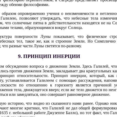
ежду обеими философиями.
 образом опровержению учения о неизменяемости и нетленно
о Галилею, позволяют утверждать, что небесные тела изменч
м, что солнечные пятна в действительности находятся не на С
чными телами, образующимися вокруг Солнца.
уктура поверхности Луны показывает, что физическое стро
небесных тел, такое же, как и строение Земли. Но Симпличио
, что разные части Луны светятся по-разному.
9. ПРИНЦИП ИНЕРЦИИ
ом обсуждению вопроса о движении Земли. Здесь Галилей, что
ались против движения Земли, закладывает два краеугольных к
ринцип относительности. Принцип инерции, который, как 
у, устанавливается Галилеем с помощью рассуждения, напоми
плоскости по отношению к горизонту является причиной ус
ижения тела, движущегося вверх; если же тело движется по не
яться или замедляться, оно совершает равномерное движение.
ю историю, что видно из сказанного нами ранее. Однако ник
мечают многие критики, что Галилей не дал общей формулировк
 1635 г. небольшой работе Джузеппе Балло), но тот факт, что Га