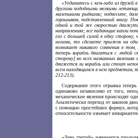
«Уединитесь с кем-либо из друзей 
другими подобными мелкими летающим
маленькими рыбками; подвесьте, далее
горлышком, подставленный внизу. П
одной и той же скоростью движутся
направлениях; все падающие капли поп
его с большей силой в одну сторону,
ногами, то сделаете прыжок на оди
возникает никакого сомнения в том
теперь корабль двигаться с любой с
сторону] во всех названных явлениях
движется ли корабль или стоит непод
всем находящимся в нем предметам, та
212-213)
.
Содержание этого отрывка теперь 
одинаково независимо от того, неп
механические явления происходят оди
Аналитически переход от законов дви
с помощью простейших формул, котор
относительности означает инвариантн
«День третий» начинается продолж