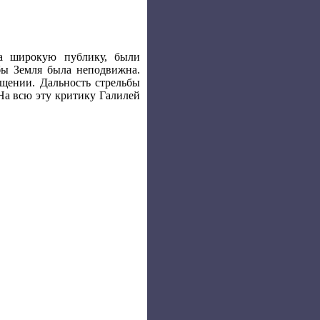
на широкую публику, были
 бы Земля была неподвижна.
щении. Дальность стрельбы
 На всю эту критику Галилей