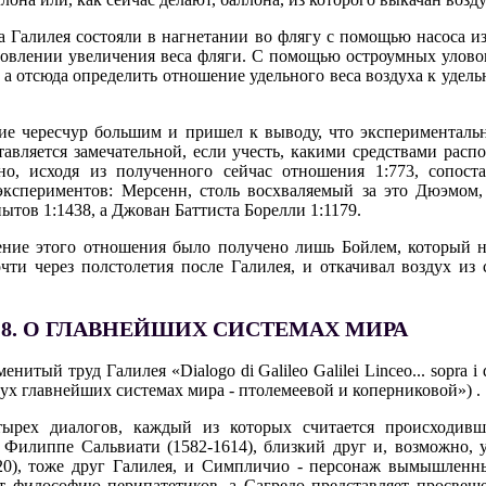
а Галилея состояли в нагнетании во флягу с помощью насоса и
ановлении увеличения веса фляги. С помощью остроумных улово
, а отсюда определить отношение удельного веса воздуха к удел
ние чересчур большим и пришел к выводу, что эксперименталь
тавляется замечательной, если учесть, какими средствами расп
но, исходя из полученного сейчас отношения 1:773, сопоста
спериментов: Мерсенн, столь восхваляемый за это Дюэмом, д
пытов 1:1438, а Джован Баттиста Борелли 1:1179.
ачение этого отношения было получено лишь Бойлем, который 
очти через полстолетия после Галилея, и откачивал воздух из
8. О ГЛАВНЕЙШИХ СИСТЕМАХ МИРА
итый труд Галилея «Dialogo di Galileo Galilei Linceo... sopra i 
двух главнейших системах мира - птолемеевой и коперниковой») .
тырех диалогов, каждый из которых считается происходивш
Филиппе Сальвиати (1582-1614), близкий друг и, возможно, 
20), тоже друг Галилея, и Симпличио - персонаж вымышленны
 философию перипатетиков, а Сагредо представляет просвеще