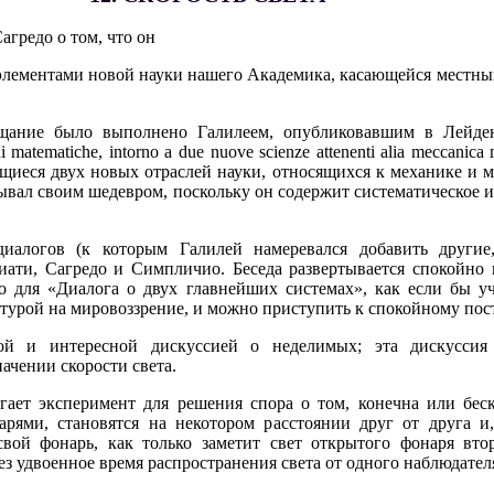
агредо о том, что он
с элементами новой науки нашего Академика, касающейся местны
щание было выполнено Галилеем, опубликовавшим в Лейден
 matematiche, intorno a due nuove scienze attenenti alia meccanica
ющиеся двух новых отраслей науки, относящихся к механике и 
ывал своим шедевром, поскольку он содержит систематическое 
диалогов (к которым Галилей намеревался добавить другие
иати, Сагредо и Симпличио. Беседа развертывается спокойно 
го для «Диалога о двух главнейших системах», как если бы 
катурой на мировоззрение, и можно приступить к спокойному по
ой и интересной дискуссией о неделимых; эта дискуссия
ачении скорости света.
гает эксперимент для решения спора о том, конечна или беск
рями, становятся на некотором расстоянии друг от друга и,
вой фонарь, как только заметит свет открытого фонаря втор
ез удвоенное время распространения света от одного наблюдателя