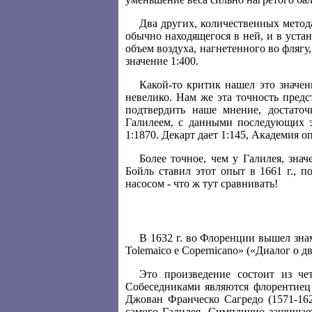
Два других, количественных метод
обычно находящегося в ней, и в уст
объем воздуха, нагнетенного во флягу
значение 1:400.
Какой-то критик нашел это значе
невелико. Нам же эта точность предс
подтвердить наше мнение, достаточ
Галилеем, с данными последующих эк
1:1870. Декарт дает 1:145, Академия о
Более точное, чем у Галилея, зн
Бойль ставил этот опыт в 1661 г., п
насосом - что ж тут сравнивать!
В 1632 г. во Флоренции вышел знамен
Tolemaico e Copernicano» («Диалог о 
Это произведение состоит из че
Собеседниками являются флорентиец 
Джован Франческо Сагредо (1571-16
самого Галилея, Симпличио защищает