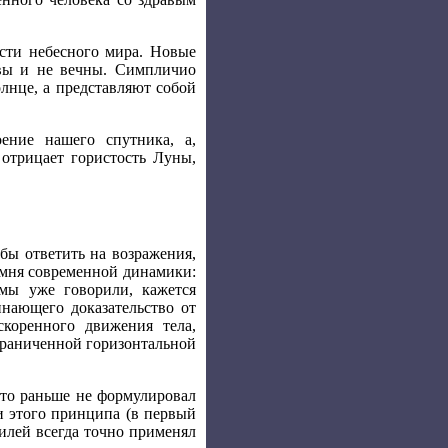
сти небесного мира. Новые
ивы и не вечны. Симпличио
олнце, а представляют собой
ение нашего спутника, а,
 отрицает гористость Луны,
бы ответить на возражения,
амня современной динамики:
мы уже говорили, кажется
нающего доказательство от
коренного движения тела,
ограниченной горизонтальной
то раньше не формулировал
и этого принципа (в первый
лилей всегда точно применял