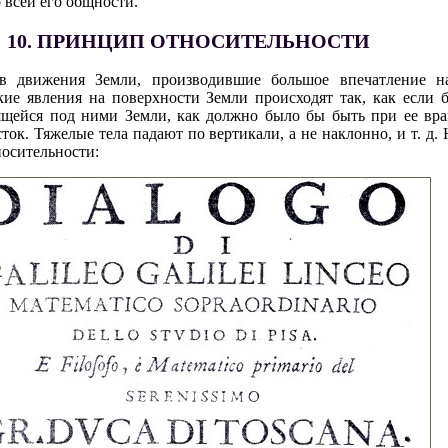
о всей его общности.
10. ПРИНЦИП ОТНОСИТЕЛЬНОСТИ
ив движения Земли, производившие большое впечатление 
кие явления на поверхности Земли происходят так, как если
ящейся под ними Земли, как должно было бы быть при ее вра
сток. Тяжелые тела падают по вертикали, а не наклонно, и т. д.
осительности: