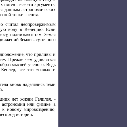
 пятен - все эти аргументы
еля данным астрономических
еской точки зрения.
но считал неопровержимым
сную воду в Венецию. Если
носу, поднимаясь там. Земля
 движений Земли - суточного
едположение, что приливы и
и». Прежде чем удивляться
 образ мыслей ученого. Ведь
л Кеплер, все эти «силы» и
 тела вновь наделялись теми
й.
дних лет жизни Галилея, -
о астрономии или физике, а
й к новому мировоззрению,
весь ход истории.