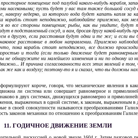
в просторное помещение под палубой какого-нибудь корабля, зап
и насекомыми; пусть будет у вас там также большой сосуд с
, наверху ведерко, из которого вода будет капать капля за ка
ока корабль стоит неподвижно, наблюдайте прилежно, как м
 во все стороны помещения; рыбы, как вы увидите, будут пл
адут в подставленный сосуд, и вам, бросая другу какой-нибудь п
 чем в другую, если расстояния будут одни и те же; и если вы
наковое расстояние в любом направлении. Прилежно наблюдай
, что, пока корабль стоит неподвижно, все должно происход
коростью и тогда (если только движение будет равномерным 
 вы не обнаружите ни малейшего изменения и ни по одному из 
вижно... И причина согласованности всех этих явлений в том,
к же как и воздуху; поэтому-то я и сказал, что вы должны наход
формулируют короче, говоря, что механические явления в как
одвижна ли система или совершает равномерное и прямолиней
наково в двух системах, движущихся равномерно и прямолинейн
жения, выраженных в одной системе, к законам, выраженным в 
ые в своей совокупности называются преобразованиями Галил
ость законов механики по отношению к преобразованиям Галиле
11. ГОДИЧНОЕ ДВИЖЕНИЕ ЗЕМЛИ
ительной дискуссией о новой звезде 1604 г. Затем разговор п