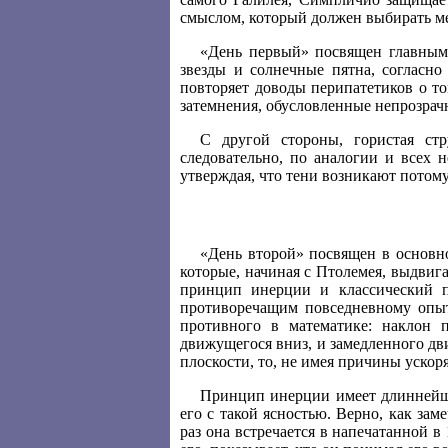
смыслом, который должен выбирать м
«День первый» посвящен главным
звезды и солнечные пятна, согласн
повторяет доводы перипатетиков о то
затемнения, обусловленные непрозра
С другой стороны, гористая стр
следовательно, по аналогии и всех 
утверждая, что тени возникают потому
«День второй» посвящен в основн
которые, начиная с Птолемея, выдвиг
принцип инерции и классический п
противоречащим повседневному опыт
противного в математике: наклон 
движущегося вниз, и замедленного дв
плоскости, то, не имея причины ускор
Принцип инерции имеет длиннейшу
его с такой ясностью. Верно, как за
раз она встречается в напечатанной в