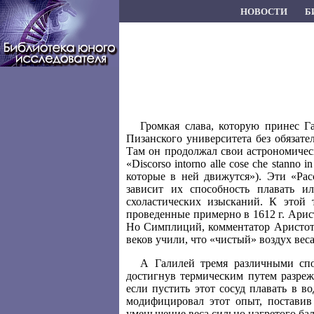
НОВОСТИ
Б
Громкая слава, которую принес Г
Пизанского университета без обязат
Там он продолжал свои астрономическ
«Discorso intorno alle cose che stanno
которые в ней движутся»). Эти «Ра
зависит их способность плавать и
схоластических изысканий. К этой
проведенные примерно в 1612 г. Арист
Но Симплиций, комментатор Аристоте
веков учили, что «чистый» воздух веса
А Галилей тремя различными спос
достигнув термическим путем разреж
если пустить этот сосуд плавать в в
модифицировал этот опыт, поставив
уменьшение веса сильно нагретого балл