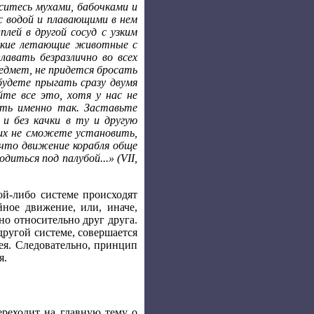
аситесь мухами, бабочками и
 водой и плавающими в нем
плей в другой сосуд с узким
елкие летающие животные с
авать безразлично во всех
редмет, не придется бросать
 будете прыгать сразу двумя
те все это, хотя у нас не
ить именно так. Заставьте
и без качки в ту и другую
них не сможете установить,
 что движение корабля обще
иться под палубой...» (VII,
ой-либо системе происходят
ное движение, или, иначе,
о относительно друг друга.
другой системе, совершается
ея. Следовательно, принцип
я.
ереходит на главную тему о