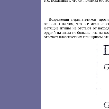
его, показывает, что он понимал его в
Возражения перипатетиков прот
основаны на том, что все механичес
Летящие птицы не отстают от наход
орудий на запад не больше, чем на во
отвечает классическим принципом отн