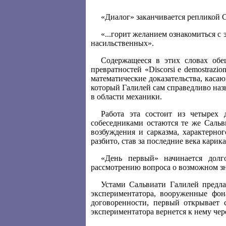
«Диалог» заканчивается репликой С
«...горит желанием ознакомиться 
насильственных».
Содержащееся в этих словах обе
превратностей «Discorsi e demostrazioni
математические доказательства, каса
который Галилей сам справедливо наз
в области механики.
Работа эта состоит из четырех 
собеседниками остаются те же Сальв
возбуждения и сарказма, характерно
разбито, став за последние века кари
«День первый» начинается долг
рассмотрению вопроса о возможном зн
Устами Сальвиати Галилей предла
экспериментатора, вооруженные фона
договоренности, первый открывает с
экспериментатора вернется к нему чер