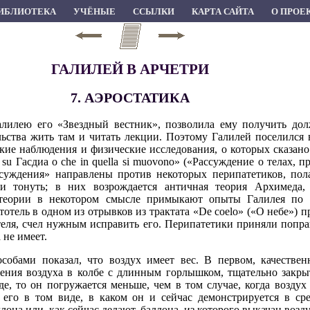
ИБЛИОТЕКА
УЧЁНЫЕ
ССЫЛКИ
КАРТА САЙТА
О ПРОЕ
ГАЛИЛЕЙ В АРЧЕТРИ
7. АЭРОСТАТИКА
алилею его «Звездный вестник», позволила ему получить дол
ельства жить там и читать лекции. Поэтому Галилей поселился
ие наблюдения и физические исследования, о которых сказано 
 in su Гасдиа о che in quella si muovono» («Рассуждение о телах,
ссуждения» направлены против некоторых перипатетиков, пол
ли тонуть; в них возрождается античная теория Архимеда,
 теории в некотором смысле примыкают опыты Галилея по о
отель в одном из отрывков из трактата «De coelo» («О небе») пр
ля, счел нужным исправить его. Перипатетики приняли попра
 не имеет.
обами показал, что воздух имеет вес. В первом, качествен
ения воздуха в колбе с длинным горлышком, тщательно закры
оде, то он погружается меньше, чем в том случае, когда возду
 его в том виде, в каком он и сейчас демонстрируется в ср
она или, как сейчас делают, баллона, из которого выкачан возду