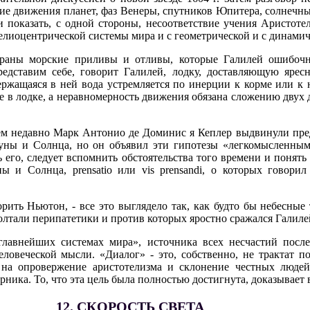
е движения планет, фаз Венеры, спутников Юпитера, солнечных
 показать, с одной стороны, несоответствие учения Аристот
елиоцентрической системы мира и с геометрической и с динамич
браны морские приливы и отливы, которые Галилей ошибоч
редставим себе, говорит Галилей, лодку, доставляющую яре
держащаяся в ней вода устремляется по инерции к корме или к 
де в лодке, а неравномерность движения обязана сложению двух
сем недавно Марк Антонио де Доминис я Кеплер выдвинули пр
ны и Солнца, но он объявил эти гипотезы «легкомысленным
 его, следует вспомнить обстоятельства того времени и понять
ы и Солнца, prensatio или vis prensandi, о которых говори
рить Ньютон, - все это выглядело так, как будто бы небесные
олтали перипатетики и против которых яростно сражался Галиле
лавнейших системах мира», источника всех несчастий после
еловеческой мысли. «Диалог» - это, собственно, не трактат п
 на опровержение аристотелизма и склонение честных люде
рника. То, что эта цель была полностью достигнута, доказывает 
12. СКОРОСТЬ СВЕТА