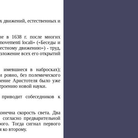
х движений, естественных и
е в 1638 г. после многих
 movementi locali» («Беседы и
местному движению») - труд,
изложение всех его открытий
, имевшиеся в набросках);
и ровно, без полемического
учение Аристотеля было уже
строению новой науки.
 приводит собеседников к
онечна скорость света. Два
 согласно предварительной
ого. Тогда сигнал первого
 ко второму.