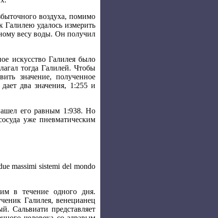
збыточного воздуха, помимо
к Галилею удалось измерить
ьному весу воды. Он получил
ное искусство Галилея было
олагал тогда Галилей. Чтобы
вить значение, полученное
ает два значения, 1:255 и
нашел его равным 1:938. Но
 сосуда уже пневматическим
due massimi sistemi del mondo
им в течение одного дня.
ученик Галилея, венецианец
й. Сальвиати представляет
нного человека со здравым