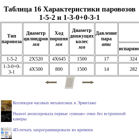
Таблица 16 Характеристики паровозов
1-5-2 и 1-3-0+0-3-1
Диаметр
Диаметр
Ход
Давление
Тип
движущих
цилиндров
поршня
пара
паровоза
колес
мм
мм
ати
мм
испаря
1-5-2
2Х520
4Х645
1500
17
324
1-3-0+0-
4Х500
800
1500
14
282
3-1
Коллекция часовых механизмах в Эрмитаже
Huawei анонсировала первые «умные» очки без встроенной
камеры
4D-печать запрограммировали во времени