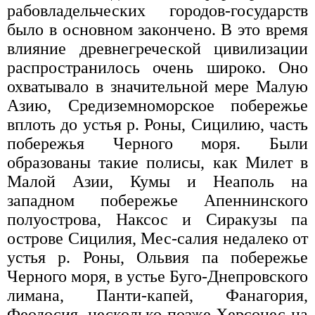
рабовладельческих городов-государств
было в основном закончено. В это время
влияние древнегреческой цивилизации
распространилось очень широко. Оно
охватывало в значительной мере Малую
Азию, Средиземноморское побережье
вплоть до устья р. Роны, Сицилию, часть
побережья Черного моря. Были
образованы такие полисы, как Милет в
Малой Азии, Кумы и Неаполь на
западном побережье Апеннинского
полуострова, Наксос и Сиракузы па
острове Сицилия, Мес-салия недалеко от
устья р. Роны, Ольвия па побережье
Черного моря, в устье Буго-Днепровского
лимана, Панти-капей, Фанагория,
Феодосия, несколько позже Херсонес на