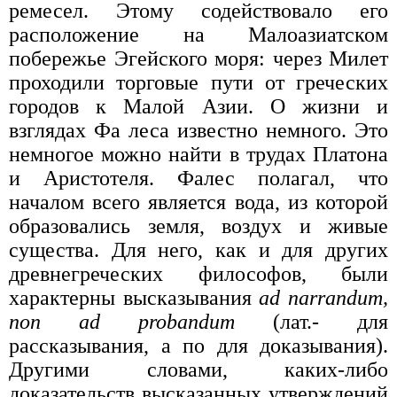
ремесел. Этому содействовало его
расположение на Малоазиатском
побережье Эгейского моря: через Милет
проходили торговые пути от греческих
городов к Малой Азии. О жизни и
взглядах Фа леса известно немного. Это
немногое можно найти в трудах Платона
и Аристотеля. Фалес полагал, что
началом всего является вода, из которой
образовались земля, воздух и живые
существа. Для него, как и для других
древнегреческих философов, были
характерны высказывания
ad narrandum,
поп ad probandum
(лат.- для
рассказывания, а по для доказывания).
Другими словами, каких-либо
доказательств высказанных утверждений