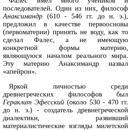
Фалес имел много учеников и
последователей. Один из них, философ
Анаксимандр
(610 - 546 гг. до н. э.),
предложил в качестве первоосновы
(первоматерии) принять не воду, как то
сделал Фалес, а не имеющую
конкретной формы материю,
являющуюся началом реального мира.
Эту материю Анаксимандр назвал
«апейрон».
Яркой личностью среди
древнегреческих философов был
Гераклит Эфесский
(около 530 - 470 гг.
до н. э.) - создатель древнегреческой
диалектики, развивший
материалистические взгляды милетской