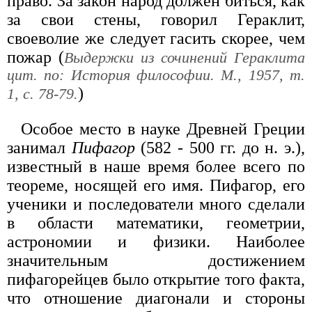
право. За закон народ должен биться, как
за свои стены, говорил Гераклит,
своеволие же следует гасить скорее, чем
пожар (
Выдержки из сочинений Гераклита
цит. по: История философии. М., 1957, т.
)
1, с. 78-79.
Особое место в науке Древней Греции
занимал
Пифагор
(582 - 500 гг. до н. э.),
известный в наше время более всего по
теореме, носящей его имя. Пифагор, его
ученики и последователи много сделали
в области математики, геометрии,
астрономии и физики. Наиболее
значительным достижением
пифагорейцев было открытие того факта,
что отношение диагонали и стороны