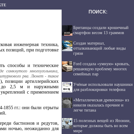
КТЕ
ПОИСК:
Британцы создали крошечный
смартфон весом 13 граммов
Создан материал,
ковая инженерная техника,
отталкивающий любые виды
ых позиций, при подготовке
грязи
Ford создала «умную» кровать,
ять способы и технические
решающую проблему многих
де сомкнутого многоугольника,
семейных пар
оштурмового рва. Люнет - такое
), позиции артиллерийских
.
Учёные использовали наушники
й до 2,5 м и наружными
для разблокировки телефона
 укреплений с применением
«Металлическая древесина» из
никеля оказалась прочнее и
-1855 гг.: они были отрыты
легче титана
ий.
15 полезных вещей из Японии,
ереди бастионов и редутов,
которые должны быть во всем
ами ночью, неожиданно для
мире