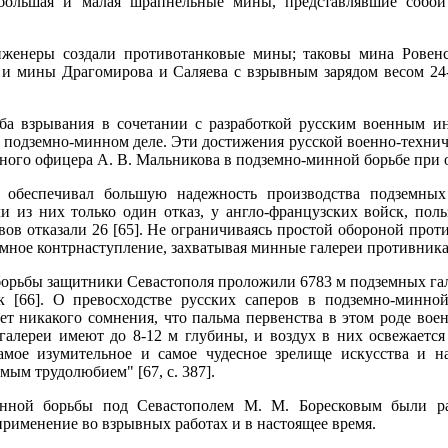
большая и малая шрапнельные мины, представлявшие собо
женеры создали противотанковые мины; таковы мина Ровенск
 и мины Драгомирова и Саляева с взрывным зарядом весом 24-
оба взрывания в сочетании с разработкой русским военным 
в подземно-минном деле. Эти достижения русской военно-техни
ного офицера А. В. Мальникова в подземно-минной борьбе при 
 обеспечивал большую надежность производства подземных 
ли из них только один отказ, у англо-французских войск, по
ов отказали 26 [65]. Не ограничиваясь простой обороной прот
мное контрнаступление, захватывая минные галереи противника
борьбы защитники Севастополя проложили 6783 м подземных гале
к [66]. О превосходстве русских саперов в подземно-минно
Нет никакого сомнения, что пальма первенства в этом роде во
 галереи имеют до 8-12 м глубины, и воздух в них освежаетс
амое изумительное и самое чудесное зрелище искусства и н
ым трудолюбием" [67, с. 387].
инной борьбы под Севастополем М. М. Боресковым были ра
применение во взрывных работах и в настоящее время.