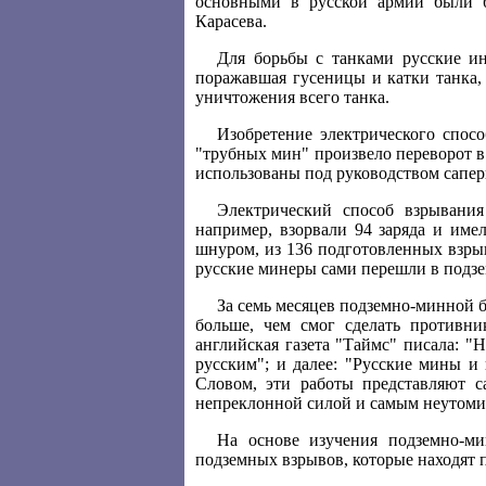
основными в русской армии были 
Карасева.
Для борьбы с танками русские ин
поражавшая гусеницы и катки танка,
уничтожения всего танка.
Изобретение электрического спос
"трубных мин" произвело переворот 
использованы под руководством сапер
Электрический способ взрывания
например, взорвали 94 заряда и име
шнуром, из 136 подготовленных взрыв
русские минеры сами перешли в подзе
За семь месяцев подземно-минной 
больше, чем смог сделать противни
английская газета "Таймс" писала: "
русским"; и далее: "Русские мины и
Словом, эти работы представляют с
непреклонной силой и самым неутомим
На основе изучения подземно-м
подземных взрывов, которые находят 