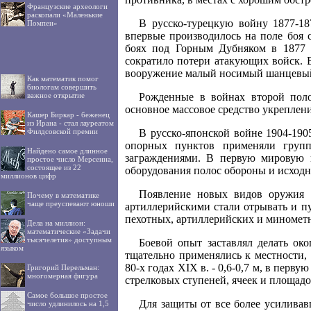
Французские археологи
раскопали «Маленькие
В русско-турецкую войну 1877-1
Помпеи»
впервые производилось на поле боя 
боях под Горным Дубняком в 1877 г
сократило потери атакующих войск. 
вооружение малый носимый шанцевый 
Как математик помог
биологам совершить
Рожденные в войнах второй поло
важное открытие
основное массовое средство укреплен
Кашер Биркар - беженец
из Ирана - стал лауреатом
В русско-японской войне 1904-190
Филдсовской премии
опорных пунктов применяли групп
Найдено самое длинное
заграждениями. В первую мировую 
простое число Мерсенна,
состоящее из 22
оборудования полос обороны и исходн
миллионов цифр
Появление новых видов оружия р
Почему в математике
чаще преуспевают юноши
артиллерийскими стали отрывать и п
пехотных, артиллерийских и миномет
Дела на миллион:
математические «Задачи
тысячелетия» доступным
Боевой опыт заставлял делать ок
языком
тщательно применялись к местности,
80-х годах XIX в. - 0,6-0,7 м, в перв
Григорий Перельман:
многомерная фигура
стрелковых ступеней, ячеек и площадо
Самое большое простое
Для защиты от все более усиливав
число удлинилось на 1,5