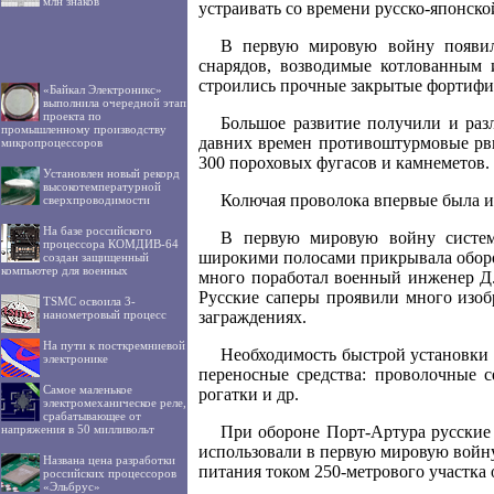
млн знаков
устраивать со времени русско-японск
В первую мировую войну появил
снарядов, возводимые котлованным 
строились прочные закрытые фортифи
«Байкал Электроникс»
выполнила очередной этап
проекта по
Большое развитие получили и раз
промышленному производству
давних времен противоштурмовые рвы
микропроцессоров
300 пороховых фугасов и камнеметов
Установлен новый рекорд
высокотемпературной
Колючая проволока впервые была и
сверхпроводимости
На базе российского
В первую мировую войну система
процессора КОМДИВ-64
широкими полосами прикрывала оборо
создан защищенный
компьютер для военных
много поработал военный инженер Д.
Русские саперы проявили много изоб
TSMC освоила 3-
заграждениях.
нанометровый процесс
На пути к посткремниевой
Необходимость быстрой установки 
электронике
переносные средства: проволочные с
Самое маленькое
рогатки и др.
электромеханическое реле,
срабатывающее от
При обороне Порт-Артура русские
напряжения в 50 милливольт
использовали в первую мировую войну
Названа цена разработки
питания током 250-метрового участка
российских процессоров
«Эльбрус»