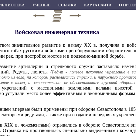
ИБЛИОТЕКА
УЧЁНЫЕ
ССЫЛКИ
КАРТА САЙТА
О ПРОЕ
Войсковая инженерная техника
твом значительное развитие к началу XX в. получила и войс
 масштабах русскими войсками при оборудовании оборонительн
ии рек, при постройке мостов и в подземно-минной борьбе.
азвитие артиллерии и стрелкового оружия заставляло измен
иций. Редуты, люнеты (
Редут - полевое пехотное укрепление в ви
тояло из вала, на котором располагались стрелки, и наружного против
тое с тыла, а, следовательно, не обеспечивавшее круговой обороны
 укреплений с массивными земляными валами высото
о уступали место более эффективным и экономичным формам
аншеи впервые были применены при обороне Севастополя в 1854
екоторыми редутами, а также при создании передовых укреплен
в XIX в. ложементами) отрывались в обороне Севастополя вп
. Отрывка их производилась специально выделенными команд
елом.