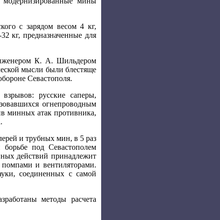
й модернизированные мины
ого с зарядом весом 4 кг,
32 кг, предназначенные для
инженером К. А. Шильдером
ческой мысли были блестяще
обороне Севастополя.
взрывов: русские саперы,
льзовавшихся огнепроводным
ив минных атак противника,
.
рей и трубных мин, в 5 раз
й борьбе под Севастополем
енных действий принадлежит
я помпами и вентиляторами.
ауки, соединенных с самой
зработаны методы расчета