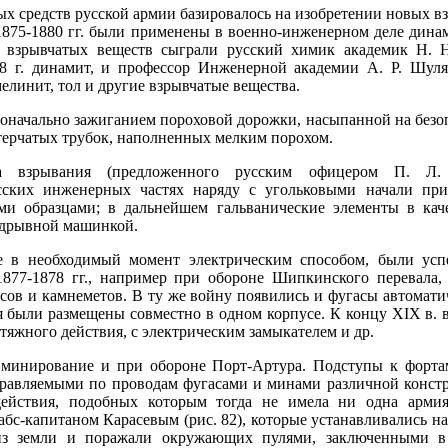
 средств русской армии базировалось на изобретении новых вз
1875-1880 гг. были применены в военно-инженерном деле дин
х взрывчатых веществ сыграли русский химик академик Н. 
 г. динамит, и профессор Инженерной академии А. Р. Шуля
елинит, тол и другие взрывчатые вещества.
оначально зажиганием пороховой дорожки, насыпанной на безопа
терчатых трубок, наполненных мелким порохом.
оба взрывания (предложенного русским офицером П. Л
усских инженерных частях наряду с угольковыми начали пр
ми образцами; в дальнейшем гальванические элементы в кач
одрывной машинкой.
е в необходимый момент электрическим способом, были ус
1877-1878 гг., например при обороне Шипкинского перевала,
ов и камнеметов. В ту же войну появились и фугасы автоматич
я были размещены совместно в одном корпусе. К концу XIX в. 
тяжного действия, с электрическим замыкателем и др.
 минирование и при обороне Порт-Артура. Подступы к форт
равляемыми по проводам фугасами и минами различной констр
йствия, подобных которым тогда не имела ни одна армия
с-капитаном Карасевым (рис. 82), которые устанавливались на
из земли и поражали окружающих пулями, заключенными в