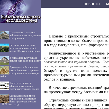
НОВОСТИ
Б
На греческом острове
найдены сложные древние
Наравне с крепостным строительс
сооружения
применявшаяся во все более широких
и в ходе наступления, при форсирован
Люди начали спать на
подстилке из растений
около 200 тысяч лет назад
Количественное и качественное р
средства укрепления войсковых поз
В пирамиде Кукулькана
нашли ещё одну пирамиду
подготовленное для круговой обороны. Сос
же укрепление треугольной формы, откры
Археологи обнаружили
батарей и другие типы полевых
самое большое и древнее
сооружение цивилизации
противоштурмовыми рвами постепенн
майя
окопов и траншей.
Тысячу лет назад в
африканском городе
В качестве стрелковых позиций тр
умели изготовлять стекло
на промежутках между бастионами и н
Самая древняя в мире
городская канализация
Стрелковые окопы (называвшиеся 
была проложена около
образуя передовую линию прикрытия
11800 лет назад
противника, в местах с хорошим обстр