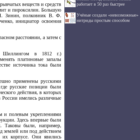
рывчатых веществ и средств
работает в 50 раз быстрее
амит и пироксилин. Большую
Учёные создали «невозможные»
Н. Зинин, полковник В. Ф.
нитриды простым способом
ченко, инициатор освоения
сном расстоянии, а затем с
. Шиллингом в 1812 г.)
именять платиновые запалы
естве источника тока были
пешно применены русскими
 где русские позиции были
еского действия, в которых
в России имелись различные
ам и полевым укреплениями
укции. Здесь впервые были
. Таковы были, например,
д землей или под действием
 их корпусе. Они явились