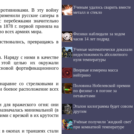
Ученым удалось сварить вместе
противниками. В эту войну
металл и стекло
рименили русские саперы в
с перебежками значительно
 1878 г. первой приняла на
о всех армиях мира.
Физики наблюдали за ходом
часов 14 лет подряд
твовались, превращаясь в
Ученые математически доказали
недостижимость абсолютного
. Наряду с ними в качестве
нуля температуры
 этой целью их окружали
сновой фортификационного
Впервые измерена масса
нейтрино
наравне со стрелковыми и
Половина Нобелевской премии
и боевое расположение всех
по физике - в погоне за
петаваттами
 для вражеского огня: они
Эталон килограмма будет совсем
назначалась минимальной (в
другим
кими с врезкой в их крутости
Учёные получили 'жидкий свет'
при комнатной температуре
 в окопах и траншеях стали