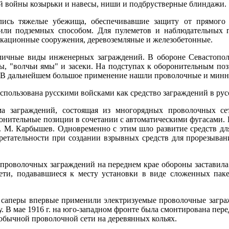
ой войны козырьки и навесы, ниши и подбрустверные блиндажи.
ись тяжелые убежища, обеспечивавшие защиту от прямого 
или подземных способом. Для пулеметов и наблюдательных 
кационные сооружения, деревоземляные и железобетонные.
личные виды инженерных заграждений. В обороне Севастопол
, "волчьи ямы" и засеки. На подступах к оборонительным по
. В дальнейшем большое применение нашли проволочные и минн
спользована русскими войсками как средство заграждений в рус
 заграждений, состоящая из многорядных проволочных сет
нительные позиции в сочетании с автоматическими фугасами. 
 М. Карбышев. Одновременно с этим шло развитие средств дл
ретательности при создании взрывных средств для прорезыва
проволочных заграждений на переднем крае обороны заставила
ети, подававшиеся к месту установки в виде сложенных паке
 саперы впервые применили электризуемые проволочные загра
. В мае 1916 г. на юго-западном фронте была смонтирована пер
 обычной проволочной сети на деревянных кольях.