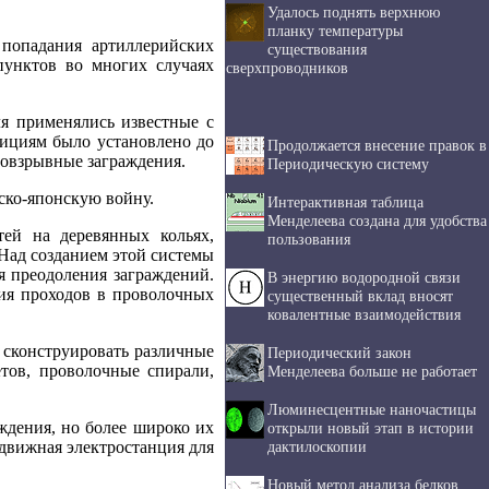
Удалось поднять верхнюю
планку температуры
попадания артиллерийских
существования
пунктов во многих случаях
сверхпроводников
я применялись известные с
зициям было установлено до
Продолжается внесение правок в
овзрывные заграждения.
Периодическую систему
ско-японскую войну.
Интерактивная таблица
Менделеева создана для удобства
ей на деревянных кольях,
пользования
Над созданием этой системы
я преодоления заграждений.
В энергию водородной связи
ния проходов в проволочных
существенный вклад вносят
ковалентные взаимодействия
 сконструировать различные
Периодический закон
тов, проволочные спирали,
Менделеева больше не работает
Люминесцентные наночастицы
ждения, но более широко их
открыли новый этап в истории
едвижная электростанция для
дактилоскопии
Новый метод анализа белков