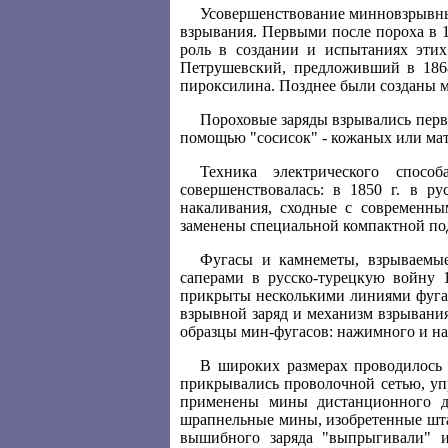
Усовершенствование минновзрывных
взрывания. Первыми после пороха в 
роль в создании и испытаниях эти
Петрушевский, предложивший в 1868
пироксилина. Позднее были созданы м
Пороховые заряды взрывались перв
помощью "сосисок" - кожаных или ма
Техника электрического спос
совершенствовалась: в 1850 г. в р
накаливания, сходные с современны
заменены специальной компактной п
Фугасы и камнеметы, взрываемы
саперами в русско-турецкую войну 
прикрыты несколькими линиями фугас
взрывной заряд и механизм взрывани
образцы мин-фугасов: нажимного и на
В широких размерах проводилось
прикрывались проволочной сетью, уп
применены мины дистанционного де
шрапнельные мины, изобретенные штаб
вышибного заряда "выпрыгивали" 