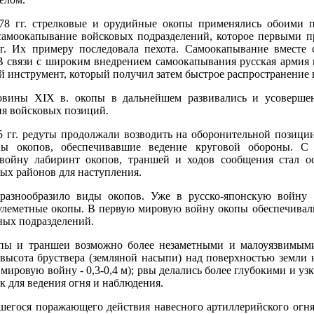
878 гг. стрелковые и орудийные окопы применялись обоими 
самоокапывание войсковых подразделений, которое первыми п
. Их примеру последовала пехота. Самоокапывание вместе 
В связи с широким внедрением самоокапывания русская армия в
инструмент, который получил затем быстрое распространение в
вины XIX в. окопы в дальнейшем развивались и усовершенс
ия войсковых позиций.
5 гг. редуты продолжали возводить на оборонительной позиции
ы окопов, обеспечивавшие ведение круговой обороны. С
войну лабиринт окопов, траншей и ходов сообщения стал о
ых районов для наступления.
азнообразило виды окопов. Уже в русско-японскую войну 
улеметные окопы. В первую мировую войну окопы обеспечивал
ных подразделений.
опы и траншеи возможно более незаметными и малоуязвимыми
 высота бруствера (земляной насыпи) над поверхностью земли 
ую мировую войну - 0,3-0,4 м); рвы делались более глубокими и уз
к для ведения огня и наблюдения.
шегося поражающего действия навесного артиллерийского огня