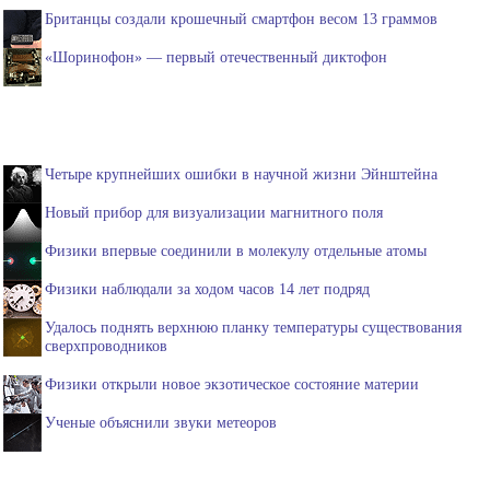
Британцы создали крошечный смартфон весом 13 граммов
«Шоринофон» — первый отечественный диктофон
Четыре крупнейших ошибки в научной жизни Эйнштейна
Новый прибор для визуализации магнитного поля
Физики впервые соединили в молекулу отдельные атомы
Физики наблюдали за ходом часов 14 лет подряд
Удалось поднять верхнюю планку температуры существования
сверхпроводников
Физики открыли новое экзотическое состояние материи
Ученые объяснили звуки метеоров