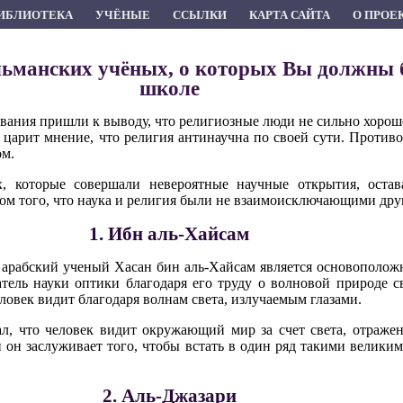
ИБЛИОТЕКА
УЧЁНЫЕ
ССЫЛКИ
КАРТА САЙТА
О ПРОЕ
ьманских учёных, о которых Вы должны б
школе
вания пришли к выводу, что религиозные люди не сильно хорошо
 царит мнение, что религия антинаучна по своей сути. Против
ом.
, которые совершали невероятные научные открытия, оста
м того, что наука и религия были не взаимоисключающими друг
1. Ибн аль-Хайсам
, арабский ученый Хасан бин аль-Хайсам является основополо
атель науки оптики благодаря его труду о волновой природе с
ловек видит благодаря волнам света, излучаемым глазами.
л, что человек видит окружающий мир за счет света, отражен
и он заслуживает того, чтобы встать в один ряд такими велик
2. Аль-Джазари