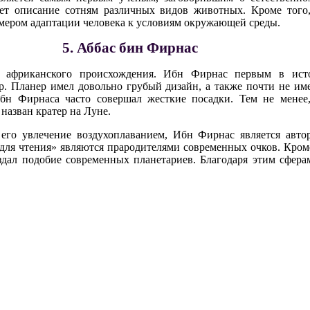
ет описание сотням различных видов животных. Кроме того
мером адаптации человека к условиям окружающей среды.
5. Аббас бин Фирнас
 африканского происхождения. Ибн Фирнас первым в исто
 Планер имел довольно грубый дизайн, а также почти не име
бн Фирнаса часто совершал жесткие посадки. Тем не менее,
назван кратер на Луне.
его увлечение воздухоплаванием, Ибн Фирнас является авто
для чтения» являются прародителями современных очков. Кроме
здал подобие современных планетариев. Благодаря этим сфера