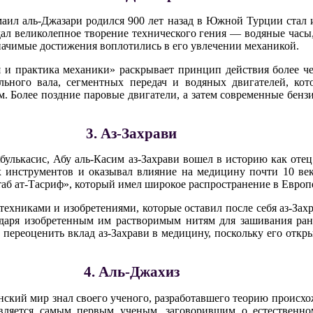
аил аль-Джазари родился 900 лет назад в Южной Турции стал и
здал великолепное творение технического гения — водяные часы
значимые достижения воплотились в его увлечении механикой.
 и практика механики» раскрывает принцип действия более че
льного вала, сегментных передач и водяных двигателей, ко
 Более поздние паровые двигатели, а затем современные бенз
3. Аз-Захрави
улькасис, Абу аль-Касим аз-Захрави вошел в историю как оте
х инструментов и оказывал влияние на медицину почти 10 ве
таб ат-Тасриф», который имел широкое распространение в Европ
техниками и изобретениями, которые оставил после себя аз-За
годаря изобретенным им растворимым нитям для зашивания ра
 переоценить вклад аз-Захрави в медицину, поскольку его отк
4. Аль-Джахиз
анский мир знал своего ученого, разработавшего теорию происх
вляется самым первым ученым, заговорившим о естественно