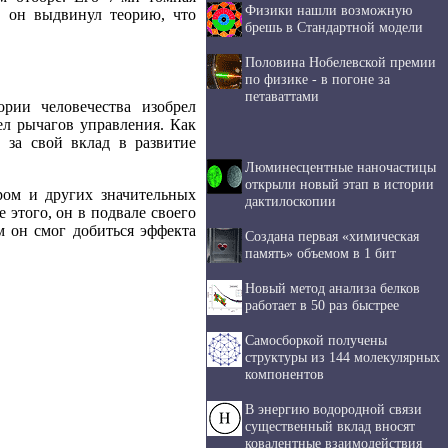
Физики нашли возможную
, он выдвинул теорию, что
брешь в Стандартной модели
Половина Нобелевской премии
по физике - в погоне за
петаваттами
рии человечества изобрел
л рычагов управления. Как
 за свой вклад в развитие
Люминесцентные наночастицы
открыли новый этап в истории
ром и других значительных
дактилоскопии
 этого, он в подвале своего
м он смог добиться эффекта
Создана первая «химическая
память» объемом в 1 бит
Новый метод анализа белков
работает в 50 раз быстрее
Самосборкой получены
структуры из 144 молекулярных
компонентов
В энергию водородной связи
существенный вклад вносят
ковалентные взаимодействия