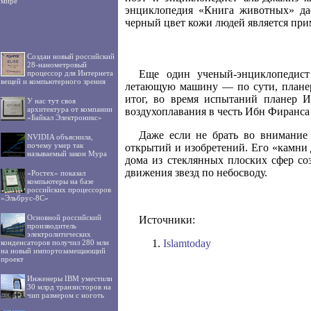
мире
энциклопедия «Книга животных» да
черный цвет кожи людей является при
Создан новый российский
28-нанометровый
Еще один ученый-энциклопедист
процессор для Интернета
вещей и компьютерного зрения
летающую машину — по сути, планер.
итог, во время испытаний планер И
У нас тут своя
архитектура от компании
воздухоплавания в честь Ибн Фиранса 
«Байкал Электроникс»
Даже если не брать во внимание 
NVIDIA объяснила,
почему умер так
открытий и изобретений. Его «камни 
называемый закон Мура
дома из стеклянных плоских сфер со
движения звезд по небосводу.
«Ростех» показал
компьютеры на базе
российских процессоров
«Эльбрус-8С»
Основной российский
Источники:
производитель
электролитических
Islamtoday
конденсаторов получил 280 млн
на новый импортозамещающий
проект
Инженеры IBM уместили
30 млрд транзисторов на
чип размером с ноготь