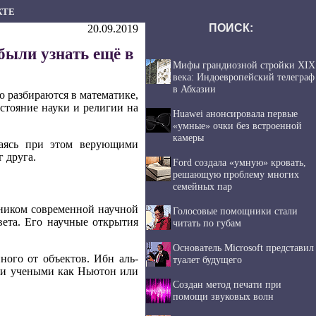
КТЕ
ПОИСК:
20.09.2019
ыли узнать ещё в
Мифы грандиозной стройки XIX
века: Индоевропейский телеграф
в Абхазии
 разбираются в математике,
остояние науки и религии на
Huawei анонсировала первые
«умные» очки без встроенной
камеры
ваясь при этом верующими
 друга.
Ford создала «умную» кровать,
решающую проблему многих
семейных пар
жником современной научной
Голосовые помощники стали
вета. Его научные открытия
читать по губам
Основатель Microsoft представил
ного от объектов. Ибн аль-
туалет будущего
ими учеными как Ньютон или
Создан метод печати при
помощи звуковых волн