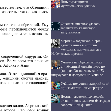
Пять выдающихся
мусульманских учёных
звестен тем, что объединил
, известные также как «часы
Физикам впервые удалось
м ста его изобретений. Ему
запечатлеть квантовую
торые переключаются между
запутанность
иновые двигатели, основаны
Мария Склодовская-Кюри -
единственная в истории
женщина, получившая две
Нобелевские премии
ц современной хирургии. Он
ков. Во многом это влияние
Учитель из Одессы записал
е, Африке и Азии.
углубленный онлайн-курс по
физике. Он насчитывает 473
храви. Этот выдающийся врач
видеоурока и доступен на Youtube
н, женщины смогли наконец
рытия спасли на сегодняшний
Учёные получили 'жидкий свет'
при комнатной температуре
Десять невозможных вещей,
ставших возможными благодаря
современной физике
ождения видов. Африканский
м отборе. Его 7-ми томная