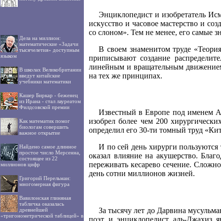
Энциклопедист и изобретатель Исм
искусство и часовое мастерство и со
со слоном». Тем не менее, его самые 
Дела на миллион:
математические «Задачи
В своем знаменитом труде «Теория
тысячелетия» доступным
языком
приписывают создание распределите
линейным и вращательным движением.
В школах Великобритании
на тех же принципах.
введут китайские
учебники математики
Кашер Биркар - беженец
из Ирана - стал лауреатом
Филдсовской премии
Известный в Европе под именем Аб
изобрел более чем 200 хирургически
Как математик помог
биологам совершить
определил его 30-ти томный труд «Ки
важное открытие
И по сей день хирурги пользуются 
Найдено самое длинное
простое число Мерсенна,
оказал влияние на акушерство. Бла
состоящее из 22
переживать кесарево сечение. Сложно
миллионов цифр
день сотни миллионов жизней.
Григорий Перельман:
многомерная фигура
Вавилонская глиняная
табличка оказалась
За тысячу лет до Дарвина мусульм
древнейшей
«тригонометрической таблицей» в
поэт и энциклопедист аль-Джахиз я