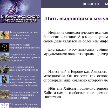
НОВОСТИ
Б
Пять выдающихся мусул
Недавние социологические исследо
Зачем древние египтяне
мумифицировали
биологии и физике. А в мире в целом
миллионы птиц?
самом деле является не более чем миф
Археологи нашли
сокровища железного века
Биографии мусульманских учёных
мусульманами являются ярким примеро
На греческом острове
найдены сложные древние
сооружения
Дар Юлианы Аникии -
храм в Константинополе
Известный в Европе как Альхазен
методологии. Он известен как основ
Забытый подвиг: какой
советский солдат стал
опровергли миф, согласно которому че
прототипом памятника
Воину-освободителю в Берлине
Ибн аль-Хайсам продемонстрирова
Ученые раскрыли секрет
Хайсам намного обогнал свое время 
успехов Карфагена в
Эйнштейн.
войнах с Римом
В Армении обнаружили
могилу древней амазонки