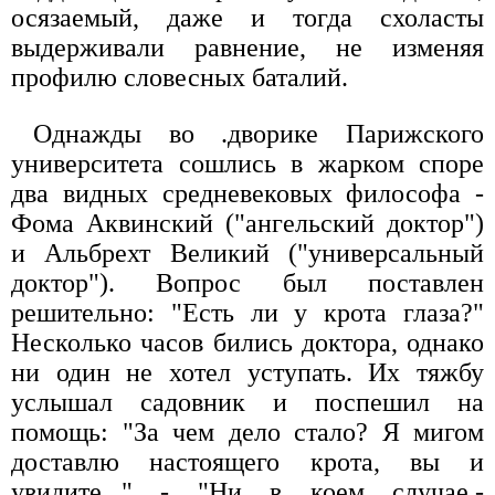
осязаемый, даже и тогда схоласты
выдерживали равнение, не изменяя
профилю словесных баталий.
Однажды во .дворике Парижского
университета сошлись в жарком споре
два видных средневековых философа -
Фома Аквинский ("ангельский доктор")
и Альбрехт Великий ("универсальный
доктор"). Вопрос был поставлен
решительно: "Есть ли у крота глаза?"
Несколько часов бились доктора, однако
ни один не хотел уступать. Их тяжбу
услышал садовник и поспешил на
помощь: "За чем дело стало? Я мигом
доставлю настоящего крота, вы и
увидите..." - "Ни в коем случае,-