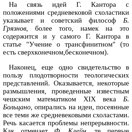
На связь идей Г. Кантора с
положениями средневековой схоластики
указывает и советский философ
Б.
Грязнов
, более того, намек на это
содержится и у самого Г. Кантора в
статье "Учение о трансфинитном" (то
есть сверхконечном,бесконечном).
Наконец, еще одно свидетельство в
пользу плодотворности теологических
представлений. Оказывается, некоторые
размышления, проведенные известным
чешским математиком XIX века
Б.
Больцано
, опирались на идеи, посеянные
все теми же средневековыми схоластами.
Речь касается проблемы непрерывности.
Как отмечает
Ф. Клейн
, те первые