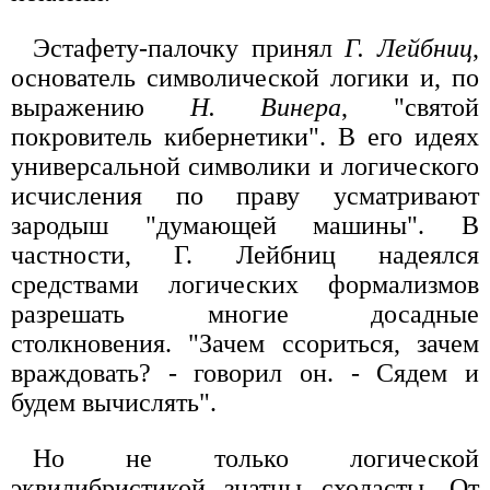
Эстафету-палочку принял
Г. Лейбниц
,
основатель символической логики и, по
выражению
Н. Винера
, "святой
покровитель кибернетики". В его идеях
универсальной символики и логического
исчисления по праву усматривают
зародыш "думающей машины". В
частности, Г. Лейбниц надеялся
средствами логических формализмов
разрешать многие досадные
столкновения. "Зачем ссориться, зачем
враждовать? - говорил он. - Сядем и
будем вычислять".
Но не только логической
эквилибристикой знатны схоласты. От