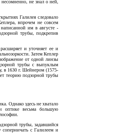
 несомненно, не знал о ней,
ткрытиях Галилея следовало
Кеплера, впрочем не совсем
написанной им в августе -
одзорной трубы, подкрепив
расширяет и уточняет ее и
альнозоркости. Затем Кеплер
изображение от одной линзы
одзорной трубы с выпуклым
, в 1630 г. Шейнером (1575-
дает теорию подзорной трубы
ка. Однако здесь не хватало
ли оптике весьма большую
илософии.
одзорной трубы, задавшийся
у соперничать с Галилеем и