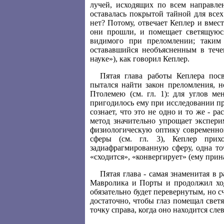
лучей, исходящих по всем направле
оставалась покрытой тайной для все
нет? Потому, отвечает Кеплер и вмес
они прошли, и помещает светящуюся
видимого при преломлении; таким
остававшийся необъясненным в течени
науке»), как говорил Кеплер.
Пятая глава работы Кеплера пос
пытался найти закон преломления, н
Птолемею (см. гл. 1): для углов м
пригодилось ему при исследовании п
сознает, что это не одно и то же - р
метод значительно упрощает экспери
физиологическую оптику современно
сферы (см. гл. 3), Кеплер прих
задиафрагмированную сферу, одна то
«сходится», «конвергирует» (ему прин
Пятая глава - самая знаменитая в 
Мавролика и Порты и продолжил ход 
обязательно будет перевернутым, но с
достаточно, чтобы глаз помещал свет
точку справа, когда оно находится слев