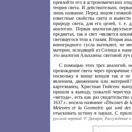
превзойти его в астрономических отк
теория света. И действительно, перв
лишь название. Перед лицом сложной
известные свойства света и вывести
природу света, для его целей, т. е.
аналогии. Первая аналогия-двухтыся
предметах, так и свет «является неки
светящегося тела к глазам. Вторая ан
виноградного сусла вытекают, не ме
материи, исходящей из Солнца к наши
это аналогия Альхазена: световой луч
С помощью этих трех аналогий, ис
прохождение света через прозрачные 
поскольку в конце концов так и не 
явлением, движением или материей? 
картезианец, Христиан Гюйгенс вынуж
пришли к выводу, пожалуй чересчур
«метода», есть как раз свидетельство
1637 г.. носила название
«Discours de la
Meteores et la Geometric qui sont des
отыскивать истину в науках. С прил
русский перевод: Р. Декарт, Рассуждение о