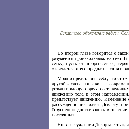
Декартово объяснение радуги. Со
Во второй главе говорится о зако
разумеется произвольным, на свет. В
сетку; пусть он прорывает ее, теря
отличается от его предназначения в о
Можно представить себе, что это «
другой - слева направо. На современ
результирующую двух составляющих 
движению тела в этом направлении,
препятствует движению. Изменение 
рассуждение позволяет Декарту пр
безуспешно доискивались в течение 
постоянная.
Но в рассуждении Декарта есть оди