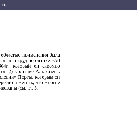
КТЕ
й областью применения была
тальный труд по оптике «Ad
 1604г., который он скромно
гл. 2) к оптике Аль-хазена.
омлении» Порты, которым он
ресно заметить, что многие
ованы (см. гл. 3).