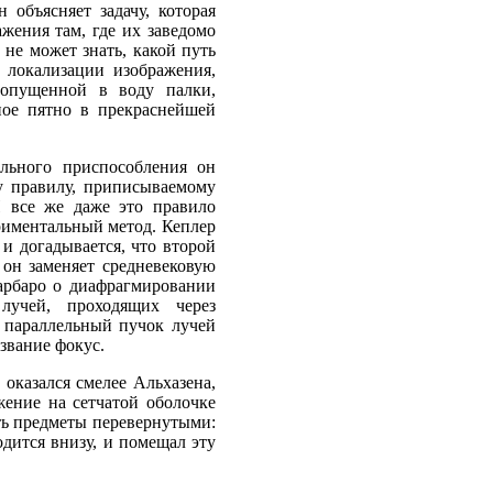
объясняет задачу, которая
жения там, где их заведомо
 не может знать, какой путь
 локализации изображения,
 опущенной в воду палки,
рное пятно в прекраснейшей
льного приспособления он
му правилу, приписываемому
И все же даже это правило
риментальный метод. Кеплер
 и догадывается, что второй
 он заменяет средневековую
арбаро о диафрагмировании
лучей, проходящих через
а параллельный пучок лучей
азвание фокус.
 оказался смелее Альхазена,
ение на сетчатой оболочке
еть предметы перевернутыми:
одится внизу, и помещал эту