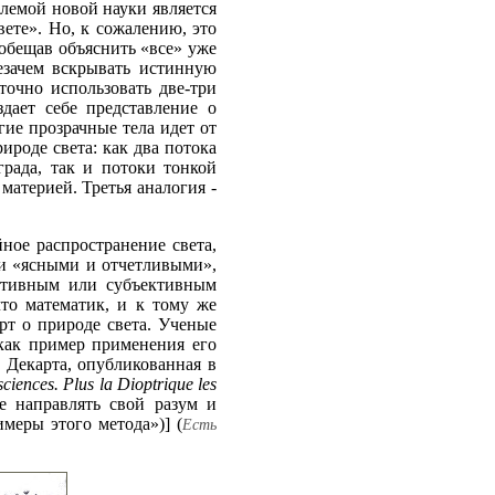
блемой новой науки является
вете». Но, к сожалению, это
обещав объяснить «все» уже
незачем вскрывать истинную
аточно использовать две-три
здает себе представление о
гие прозрачные тела идет от
ироде света: как два потока
града, так и потоки тонкой
материей. Третья аналогия -
ное распространение света,
ыли «ясными и отчетливыми»,
ективным или субъективным
то математик, и к тому же
рт о природе света. Ученые
как пример применения его
а Декарта, опубликованная в
ciences. Plus la Dioptrique les
е направлять свой разум и
меры этого метода»)] (
Есть