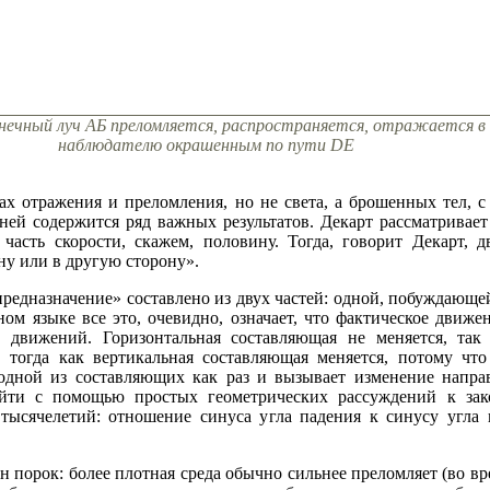
лнечный луч АБ преломляется, распространяется, отражается в 
наблюдателю окрашенным по пути DE
нах отражения и преломления, но не света, а брошенных тел,
 ней содержится ряд важных результатов. Декарт рассматривае
я часть скорости, скажем, половину. Тогда, говорит Декарт,
дну или в другую сторону».
предназначение» составлено из двух частей: одной, побуждающей
ном языке все это, очевидно, означает, что фактическое движ
движений. Горизонтальная составляющая не меняется, так 
 тогда как вертикальная составляющая меняется, потому что
одной из составляющих как раз и вызывает изменение напра
ийти с помощью простых геометрических рассуждений к зак
тысячелетий: отношение синуса угла падения к синусу угла 
н порок: более плотная среда обычно сильнее преломляет (во вр