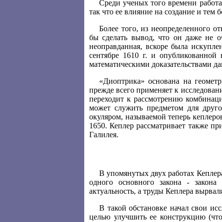
Среди ученых того времени работа 
так что ее влияние на создание и тем
Более того, из неопределенного 
бы сделать вывод, что он даже не о
неоправданная, вскоре была искупле
сентябре 1610 г. и опубликованной
математическими доказательствами да
«Диоптрика» основана на геометр
прежде всего применяет к исследовани
переходит к рассмотрению комбинаци
может служить предметом для друго
окуляром, называемой теперь кеплеро
1650. Кеплер рассматривает также пр
Галилея.
В упомянутых двух работах Кеплера
одного основного закона - закона
актуальность, а труды Кеплера вырвал
В такой обстановке начал свои ис
целью улучшить ее конструкцию (что