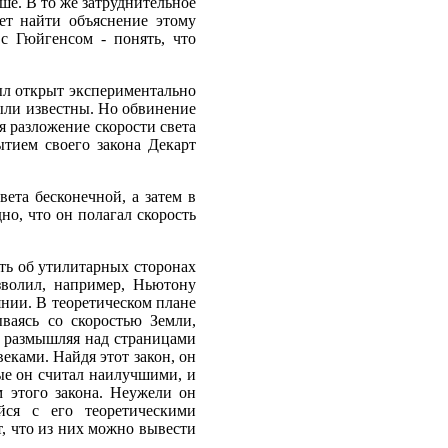
ьше. В то же затруднительное
ет найти объяснение этому
с Гюйгенсом - понять, что
ыл открыт экспериментально
были известны. Но обвинение
 разложение скорости света
ытием своего закона Декарт
вета бесконечной, а затем в
но, что он полагал скорость
ть об утилитарных сторонах
зволил, например, Ньютону
янии. В теоретическом плане
ываясь со скоростью Земли,
, размышляя над страницами
еками. Найдя этот закон, он
ые он считал наилучшими, и
м этого закона. Неужели он
йся с его теоретическими
т, что из них можно вывести