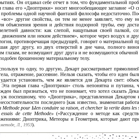
рытиях. Он отдавал себе отчет в том, что фундаментальной про
ая глава его «Диоптрики» носит многообещающее заглавие «О с
 проблемы одной научной фантазий философа недостаточно. По
 «все» другие свойства, он тем не менее заявляет, что ему 
 для объяснения зрения и действия подзорной трубы, ему дост
челетней давности: как слепой, нащупывая своей палкой, со
м движением или неким действием», которое через воздух и дру
алогия, противоречащая предыдущей, говорит о материальной пр
шая друг другу, из двух отверстий в дне чана, полного вино
м глазам, не возмущают друг друга и не возмущаются обычной 
 подобен брошенному материальному телу.
пользуя то одну, то другую, Декарт рассматривает прямолиней
тела, отражение, рассеяние. Нельзя сказать, чтобы его идеи б
удается установить, чем же является для Декарта свет: объ
Эта первая глава «Диоптрики» столь непонятна и путанна, ч
ден был признаться, что не понимает, что хотел сказать Дека
 уж поспешному, что «Диоптрика», представленная Декартом 
 несостоятельности последнего [как известно, знаменитая работ
 Methode pour Ыеп conduire sa raison, et chercher la verite dans les s
 essais de cette Methode»
(«Рассуждение о методе как средств
ожениями: Диоптрика, Метеоры и Геометрия, которые дают при
).
 методе, Л., 1953