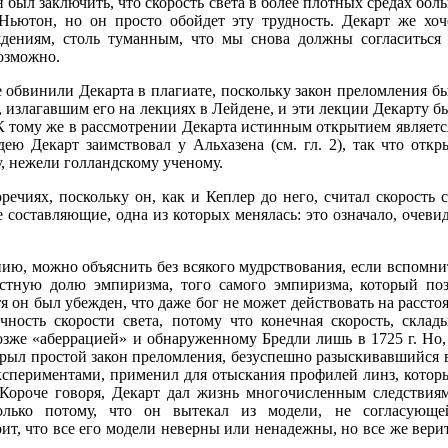
н был заключить, что скорость света в более плотных средах бол
Ньютон, но он просто обойдет эту трудность. Декарт же хоч
ждениям, столь туманным, что мы снова должны согласиться 
возможно.
 обвинили Декарта в плагиате, поскольку закон преломления б
 излагавшим его на лекциях в Лейдене, и эти лекции Декарту 
 тому же в рассмотрении Декарта истинным открытием является
ею Декарт заимствовал у Альхазена (см. гл. 2), так что откр
, нежели голландскому ученому.
ечиях, поскольку он, как и Кеплер до него, считал скорость с
е составляющие, одна из которых менялась: это означало, очевид
ию, можно объяснить без всякого мудрствования, если вспомни
вестную долю эмпиризма, того самого эмпиризма, который по
тя он был убежден, что даже бог не может действовать на рассто
ность скорости света, потому что конечная скорость, склад
озже «аберрацией» и обнаруженному Бредли лишь в 1725 г. Но
ткрыл простой закон преломления, безуспешно разыскивавшийся в
кспериментами, применил для отыскания профилей линз, котор
 Короче говоря, Декарт дал жизнь многочисленным следствия
олько потому, что он вытекал из модели, не согласующе
ит, что все его модели неверны или ненадежны, но все же вери