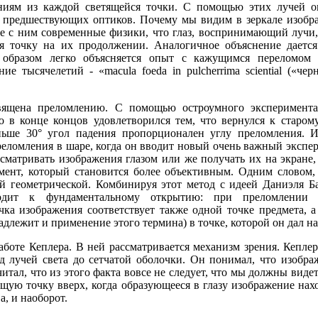
ниям из каждой светящейся точки. С помощью этих лучей он 
х предшествующих оптиков. Почему мы видим в зеркале изобра
те с ним современные физики, что глаз, воспринимающий лучи,
 точку на их продолжении. Аналогичное объяснение дается
 образом легко объясняется опыт с кажущимся переломом
е тысячелетий - «macula foeda in pulcherrima sciential («че
вящена преломлению. С помощью остроумного эксперимента
о в конце концов удовлетворился тем, что вернулся к старо
еньше 30° угол падения пропорционален углу преломления. 
реломления в шаре, когда он вводит новый очень важный экспе
ассматривать изображения глазом или же получать их на экране,
мент, который становится более объективным. Одним словом,
й геометрической. Комбинируя этот метод с идеей Даниэля Б
одит к фундаментальному открытию: при преломлении 
чка изображения соответствует также одной точке предмета, 
адлежит и применение этого термина) в точке, которой он дал н
работе Кеплера. В ней рассматривается механизм зрения. Кеплер
лучей света до сетчатой оболочки. Он понимал, что изображ
читал, что из этого факта вовсе не следует, что мы должны вид
ящую точку вверх, когда образующееся в глазу изображение нах
а, и наоборот.