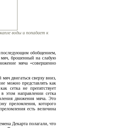
капле воды и попадает к
 с последующим обобщением,
т мяч, брошенный на слабую
 движение мяча «совершенно
 мяч двигаться сверху вниз,
ение можно представлять как
как сетка не препятствует
 в этом направлении сетка
вления движения мяча. Это
ону преломления, которого
преломления есть величина
емена Декарта полагали, что