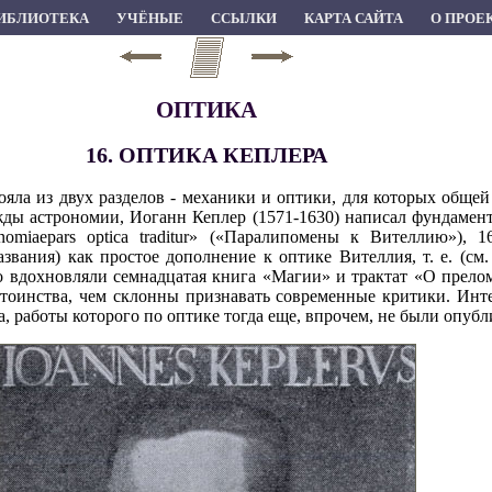
ИБЛИОТЕКА
УЧЁНЫЕ
ССЫЛКИ
КАРТА САЙТА
О ПРОЕ
ОПТИКА
16. ОПТИКА КЕПЛЕРА
ояла из двух разделов - механики и оптики, для которых обще
жды астрономии, Иоганн Кеплер (1571-1630) написал фундамен
tronomiaepars optica traditur» («Паралипомены к Вителлию»),
звания) как простое дополнение к оптике Вителлия, т. е. (см. 
го вдохновляли семнадцатая книга «Магии» и трактат «О прел
тоинства, чем склонны признавать современные критики. Инте
 работы которого по оптике тогда еще, впрочем, не были опублик