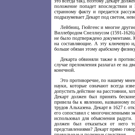
это всегда так), поэтому Декарт долже
положение попадет впоследствии и 
странному факту и предается рассу
подразумевает Декарт под светом, не
Лейбниц, Гюйгенс и многие другие
Виллебродом Снеллиусом (1591-1626),
не было подтверждено документами. К
на составляющие. А эту ключевую ид
больше обязан этому арабскому физику
Декарта обвиняли также в противор
случае преломления разлагал ее на дв
конечной.
Это противоречие, по нашему мнен
науки, которые означают всегда из
допустить действие на расстоянии, хо
Декарт должен был принять бесконеч
привела бы к явлению, названному п
трудов Альхазена. Декарт в 1627 г. о
его сопоставил с многочисленными э
использовал для объяснения радуги.
должен был отказаться от него т
представлениями? Декарт прямо говор
правильные и полезные следствия,