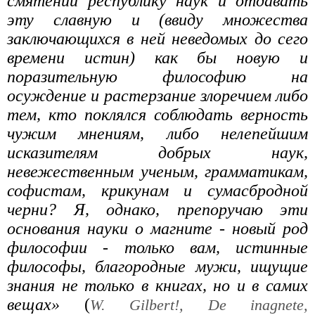
смятении республику наук и отдавать
эту славную и (ввиду множества
заключающихся в ней неведомых до сего
времени истин) как бы новую и
поразительную философию на
осуждение и растерзание злоречием либо
тем, кто поклялся соблюдать верность
чужим мнениям, либо нелепейшим
исказителям добрых наук,
невежественным ученым, грамматикам,
софистам, крикунам и сумасбродной
черни? Я, однако, препоручаю эти
основания науки о магните - новый род
философии - только вам, истинные
философы, благородные мужи, ищущие
знания не только в книгах, но и в самих
вещах»
(
W. Gilbert!, De inagnete,