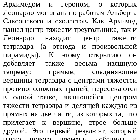
Архимедом и Героном, о которых
Леонардо мог знать по работам Альберта
Саксонского и схоластов. Как Архимед
нашел центр тяжести треугольника, так и
Леонардо находит центр тяжести
тетраэдра (а отсюда и произвольной
пирамиды). К этому открытию он
добавляет также весьма изящную
теорему: прямые, соединяющие
вершины тетраэдра с центрами тяжестей
противоположных граней, пересекаются
в одной точке, являющейся центром
тяжести тетраэдра и делящей каждую из
прямых на две части, из которых та, что
прилегает к вершине, втрое больше
другой. Это первый результат, который
наука нового времени добавила к