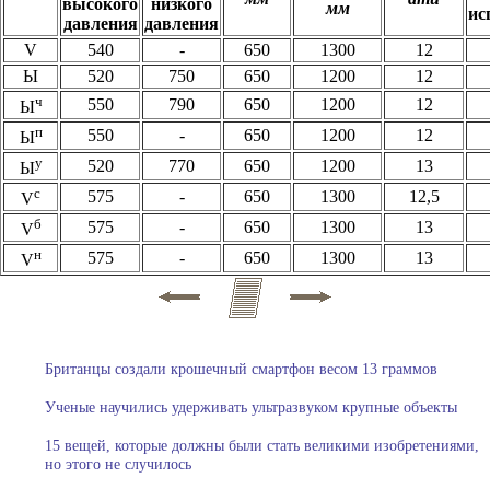
высокого
низкого
мм
ис
давления
давления
V
540
-
650
1300
12
Ы
520
750
650
1200
12
ч
550
790
650
1200
12
Ы
п
550
-
650
1200
12
Ы
у
520
770
650
1200
13
Ы
с
575
-
650
1300
12,5
V
б
575
-
650
1300
13
V
н
575
-
650
1300
13
V
Британцы создали крошечный смартфон весом 13 граммов
Ученые научились удерживать ультразвуком крупные объекты
15 вещей, которые должны были стать великими изобретениями,
но этого не случилось