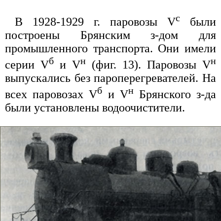
с
В 1928-1929 г. паровозы V
были
построены Брянским з-дом для
промышленного транспорта. Они имели
б
н
н
серии V
и V
(фиг. 13). Паровозы V
выпускались без пароперегревателей. На
б
н
всех паровозах V
и V
Брянского з-да
были установлены водоочистители.