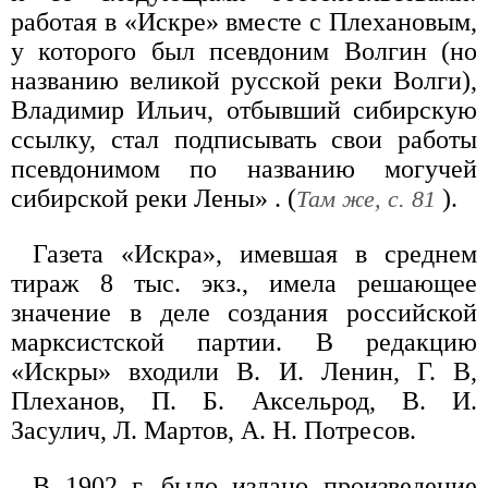
работая в «Искре» вместе с Плехановым,
у которого был псевдоним Волгин (но
названию великой русской реки Волги),
Владимир Ильич, отбывший сибирскую
ссылку, стал подписывать свои работы
псевдонимом по названию могучей
сибирской реки Лены» . (
).
Там же, с. 81
Газета «Искра», имевшая в среднем
тираж 8 тыс. экз., имела решающее
значение в деле создания российской
марксистской партии. В редакцию
«Искры» входили В. И. Ленин, Г. В,
Плеханов, П. Б. Аксельрод, В. И.
Засулич, Л. Мартов, А. Н. Потресов.
В 1902 г. было издано произведение