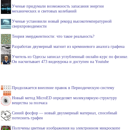
Ученые придумали возможность запасания энергии
механических и световых колебаний
Ученые установили новый рекорд высокотемпературной
сверхпроводимости
Теория эмерджентности: что такое реальность?
Разработан двумерный магнит из кремниевого аналога графена
Учитель из Одессы записал углубленный онлайн-курс по физике.
Он насчитывает 473 видеоурока и доступен на Youtube
Продолжается внесение правок в Периодическую систему
Новый метод MicroED определяет молекулярную структуру
вещества за полчаса
Синий фосфор — новый двухмерный материал, способный
потеснить графен
Получены цветные изображения на электронном микроскопе