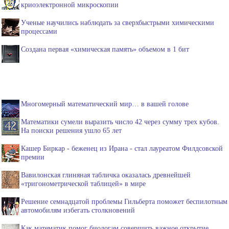
криоэлектронной микроскопии
Ученые научились наблюдать за сверхбыстрыми химическими
процессами
Создана первая «химическая память» объемом в 1 бит
Многомерный математический мир… в вашей голове
Математики сумели выразить число 42 через сумму трех кубов.
На поиски решения ушло 65 лет
Кашер Биркар - беженец из Ирана - стал лауреатом Филдсовской
премии
Вавилонская глиняная табличка оказалась древнейшей
«тригонометрической таблицей» в мире
Решение семнадцатой проблемы Гильберта поможет беспилотным
автомобилям избегать столкновений
Как математик помог биологам совершить важное открытие