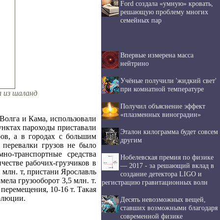
Ford создала «умную» кровать,
решающую проблему многих
семейных пар
Впервые измерена масса
нейтрино
Учёные получили 'жидкий свет'
при комнатной температуре
а из шаланд
Получил объяснение эффект
«плазменных виноградин»
Волга и Кама, использовали
пунктах пароходы приставали
Эталон килограмма будет совсем
ов, а в городах с большим
другим
 перевалки грузов не было
но-транспортные средства
Нобелевская премия по физике
честве рабочих-грузчиков в
— 2017 - за решающий вклад в
 млн. т, пристани Ярославль
создание детектора LIGO и
ела грузооборот 3,5 млн. т.
регистрацию гравитационных волн
 перемещения, 10-16 т. Такая
олюции.
Десять невозможных вещей,
ставших возможными благодаря
современной физике