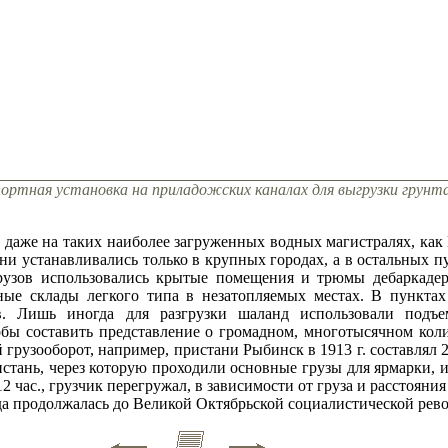
ортная установка на приладожских каналах для выгрузки грунт
 даже на таких наиболее загруженных водных магистралях, как 
ни устанавливались только в крупных городах, а в остальных 
рузов использовались крытые помещения и трюмы дебаркадер
ные склады легкого типа в незатопляемых местах. В пунктах
. Лишь иногда для разгрузки шаланд использовали подъем
обы составить представление о громадном, многотысячном коли
 грузооборот, например, пристани Рыбинск в 1913 г. составлял 2
истань, через которую проходили основные грузы для ярмарки, им
 час., грузчик перегружал, в зависимости от груза и расстояния
да продолжалась до Великой Октябрьской социалистической рев