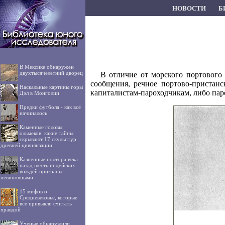
НОВОСТИ
Б
В Мексике обнаружен
двухтысячелетний дворец
В отличие от морского портового
сообщения, речное портово-пристанс
Наскальные картины горы
капиталистам-пароходчикам, либо пар
Дэл в Монголии
Предки футбола - как всё
начиналось
Каменные головы
ольмеков: какие тайны
скрывают 17 скульптур
древней цивилизации
Казненные полтора века
назад шесть индейских
вождей признаны
невиновными
15 мифов о
Средневековье, которые
все привыкли считать
правдой
Ученые обнаружили