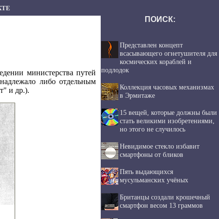
КТЕ
ПОИСК:
Представлен концепт
всасывающего огнетушителя для
космических кораблей и
подлодок
ведении министерства путей
инадлежало либо отдельным
Коллекция часовых механизмах
" и др.).
в Эрмитаже
15 вещей, которые должны были
стать великими изобретениями,
но этого не случилось
Невидимое стекло избавит
смартфоны от бликов
Пять выдающихся
мусульманских учёных
Британцы создали крошечный
смартфон весом 13 граммов