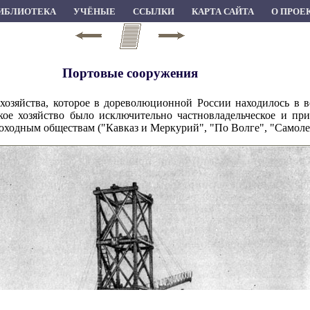
ИБЛИОТЕКА
УЧЁНЫЕ
ССЫЛКИ
КАРТА САЙТА
О ПРОЕ
Портовые сооружения
 хозяйства, которое в дореволюционной России находилось в 
кое хозяйство было исключительно частновладельческое и пр
оходным обществам ("Кавказ и Меркурий", "По Волге", "Самолет