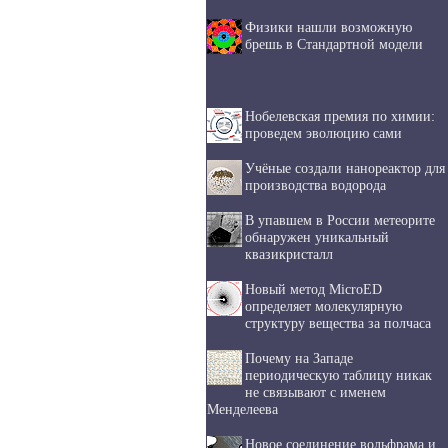
Физики нашли возможную
брешь в Стандартной модели
Нобелевская премия по химии:
проведем эволюцию сами
Учёные создали нанореактор для
производства водорода
В упавшем в России метеорите
обнаружен уникальный
квазикристалл
Новый метод MicroED
определяет молекулярную
структуру вещества за полчаса
Почему на Западе
периодическую таблицу никак
не связывают с именем
Менделеева
Новое соединение вольфрама и