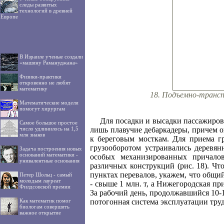
следы развитых
технологий в древней
Европе
В Израиле ученые создали
«машину Рамануджана»
Физики-практики
откровенно не любят
математику
18. Подъемно-трансп
Математические модели
помогут хирургам
Для посадки и высадки пассажиров
Самое большое простое
лишь плавучие дебаркадеры, причем о
число удлинилось на 1,5
млн знаков
к береговым мосткам. Для приема г
грузооборотом устраивались деревян
Задача построения новых
оснований математики -
особых механизированных причалов
унивалентные основания
различных конструкций (рис. 18). Чт
пунктах перевалов, укажем, что общий
Петер Шольц - самый
молодым лауреат
- свыше 1 млн. т, а Нижегородская пр
Филдсовской премии
За рабочий день, продолжавшийся 10-12
потогонная система эксплуатации тру
Как математик помог
биологам совершить
важное открытие