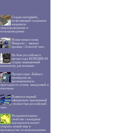
Создан интерфейс,
позволяющий соединить
напрямую
сверхпроводники и
полупроводники
Новая микросхема
Микрона – лауреат
премии «Золотой чип»
На базе российского
процессора КОМДИВ-64
создан защищенный
компьютер для военных
Процессоры «Байкал»
проверили на
промышленную
пригодность огнем, заморозкой и
плесенью
Появился первый
официально признанный
«полностью российский
чип»
Фундаментальное
свойство галоидных
перовскитов может
открыть новый мир в
производстве полупроводников