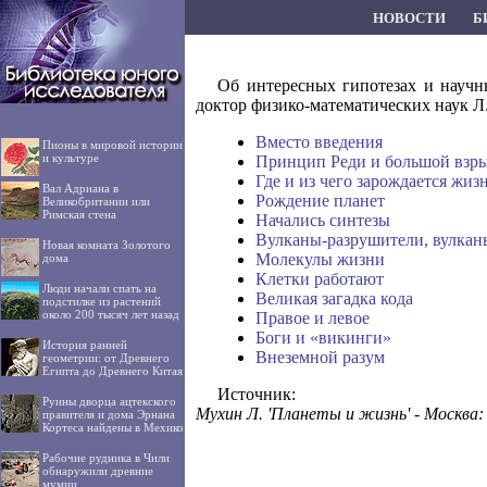
НОВОСТИ
Б
Об интересных гипотезах и научн
доктор физико-математических наук Л
Вместо введения
Пионы в мировой истории
и культуре
Принцип Реди и большой взр
Где и из чего зарождается жиз
Вал Адриана в
Рождение планет
Великобритании или
Римская стена
Начались синтезы
Вулканы-разрушители, вулкан
Новая комната Золотого
Молекулы жизни
дома
Клетки работают
Люди начали спать на
Великая загадка кода
подстилке из растений
около 200 тысяч лет назад
Правое и левое
Боги и «викинги»
История ранней
Внеземной разум
геометрии: от Древнего
Египта до Древнего Китая
Источник:
Руины дворца ацтекского
Мухин Л. 'Планеты и жизнь' - Москва: 
правителя и дома Эрнана
Кортеса найдены в Мехико
Рабочие рудника в Чили
обнаружили древние
мумии