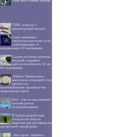
чаще преуспевают юноши
TSMC освоила 3-
нанометровый процесс
Самое маленькое
электромеханическое реле,
срабатывающее от
напряжения в 50 милливольт
Создан источник питания,
который сохраняет
работоспособность 10 лет
без подзарядки
«Байкал Электроникс»
выполнила очередной этап
проекта по
промышленному производству
микропроцессоров
Intel - уже не крупнейший
производитель
полупроводников
В Томске разработана
технология синтеза
вещества для производства
прозрачной электроники
«Ангстрем» заключил