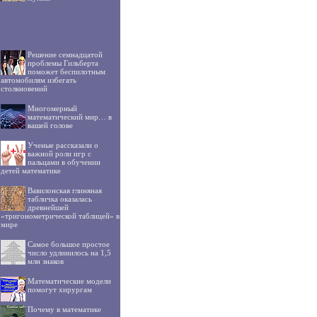
Решение семнадцатой
проблемы Гильберта
поможет беспилотным
автомобилям избегать
столкновений
Многомерный
математический мир… в
вашей голове
Ученые рассказали о
важной роли игр с
пальцами в обучении
детей математике
Вавилонская глиняная
табличка оказалась
древнейшей
«тригонометрической таблицей» в
мире
Самое большое простое
число удлинилось на 1,5
млн знаков
Математические модели
помогут хирургам
Почему в математике