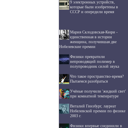
9 электронных устройств,
которые были изобретены в
СССР и опередили время
Мария Склодовская-Кюри -
единственная в истории
женщина, получившая две
Нобелевские премии
Физики превратили
непроводящий полимер в
полупроводник силой звука
Что такое пространство-время?
Пытаемся разобраться
Учёные получили 'жидкий свет'
при комнатной температуре
Виталий Гинзбург, лауреат
Нобелевской премии по физике
2003 г.
Физики впервые соединили в