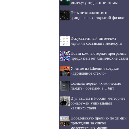
молекулу отдельные атомы
Пять неожиданных и
грандиозных открытий физики
Искусственный интеллект
научили составлять молекулы
Новая компьютерная программа
предсказывает химические связи
Ученые из Швеции создали
«деревянное стекло»
Создана первая «химическая
память» объемом в 1 бит
В упавшем в России метеорите
обнаружен уникальный
квазикристалл
Нобелевскую премию по химии
присудили за синтез
молекулярных машин