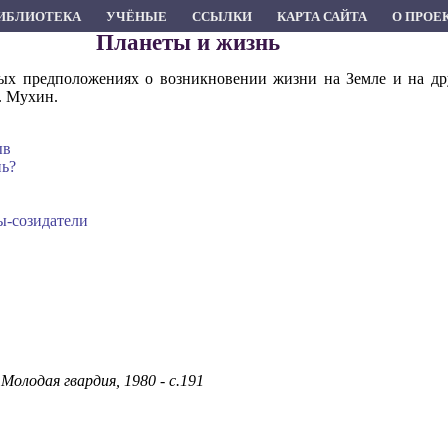
ИБЛИОТЕКА
УЧЁНЫЕ
ССЫЛКИ
КАРТА САЙТА
О ПРОЕ
Планеты и жизнь
ых предположениях о возникновении жизни на Земле и на дру
. Мухин.
ыв
нь?
ы-созидатели
Молодая гвардия, 1980 - с.191